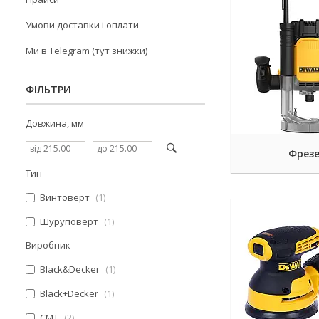
Умови доставки і оплати
Ми в Telegram (тут знижки)
ФІЛЬТРИ
Довжина, мм
Фрез
Тип
Винтоверт
1
Шуруповерт
1
Виробник
Black&Decker
1
Black+Decker
1
CMT
2