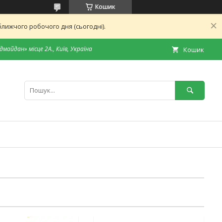
Кошик
лижчого робочого дня (сьогодні).
дмайдан» місце 2А., Київ, Україна
Кошик