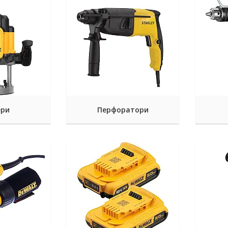
ери
Перфоратори