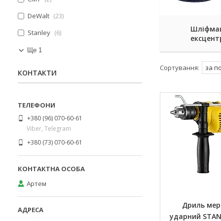
DeWalt
23
Шліфма
Stanley
6
ексцент
Ще 1
КОНТАКТИ
+380 (96) 070-60-61
Viber, Telegram
+380 (73) 070-60-61
Артем
Дриль ме
ударний STAN