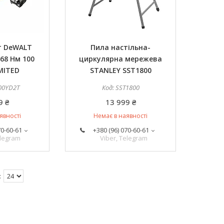
т DeWALT
Пила настільна-
68 Нм 100
циркулярна мережева
MITED
STANLEY SST1800
00YD2T
SST1800
9 ₴
13 999 ₴
явності
Немає в наявності
70-60-61
+380 (96) 070-60-61
elegram
Viber, Telegram