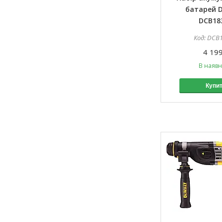
батарей 
DCB18
DCB
4 199
В наявн
Купи