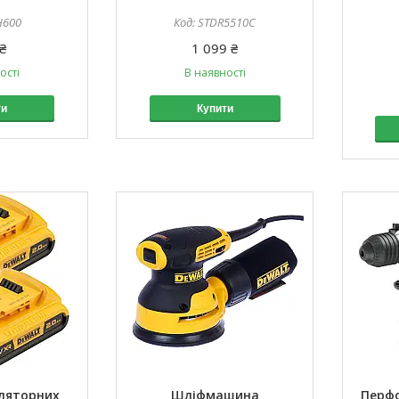
H600
STDR5510C
₴
1 099 ₴
ості
В наявності
ти
Купити
уляторних
Шліфмашина
Перф