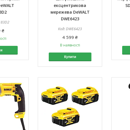
DeWALT
ексцентрикова
SD
3D2
мережева DeWALT
DWE6423
183D2
DWE6423
 ₴
4 599 ₴
ості
В наявності
ти
Купити