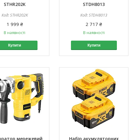
STHR202K
STDH8013
STHR202K
STDH8013
1 999 ₴
2 717 ₴
В наявності
В наявності
Купити
Купити
оратор мережевий
Набір акумуляторних