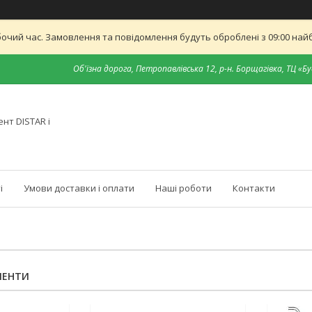
бочий час. Замовлення та повідомлення будуть оброблені з 09:00 найб
Об'їзна дорога, Петропавлівська 12, р-н. Борщагівка, ТЦ «Бу
нт DISTAR і
і
Умови доставки і оплати
Наші роботи
Контакти
МЕНТИ