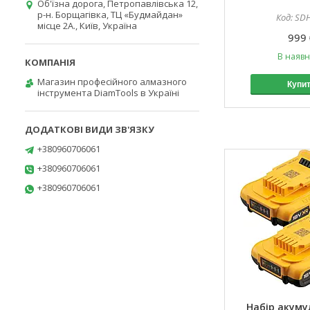
Об'їзна дорога, Петропавлівська 12,
р-н. Борщагівка, ТЦ «Будмайдан»
SD
місце 2А., Київ, Україна
999 
В наявн
Магазин професійного алмазного
Купи
інструмента DiamTools в Україні
+380960706061
+380960706061
+380960706061
Набір акум