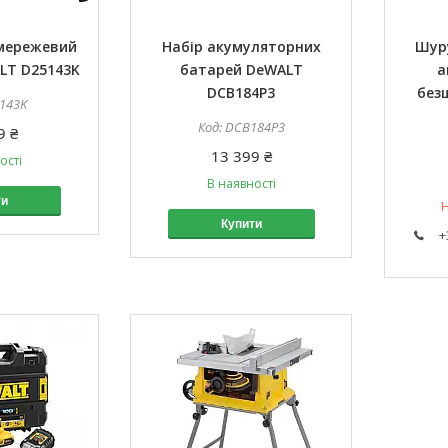
мережевий
Набір акумуляторних
Шур
LT D25143K
батарей DeWALT
а
DCB184P3
без
143K
DCB184P3
9 ₴
13 399 ₴
ості
В наявності
ти
Н
Купити
+