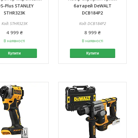
S-Plus STANLEY
батарей DeWALT
STHR323K
DCB184P2
STHR323K
DCB184P2
4 999 ₴
8 999 ₴
В наявності
В наявності
Купити
Купити