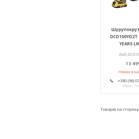
Шурупокру
DCD100YD2T 
YEARS LI
DCD1
13 49
Немає в на
+380 (96) 0
Viber, T