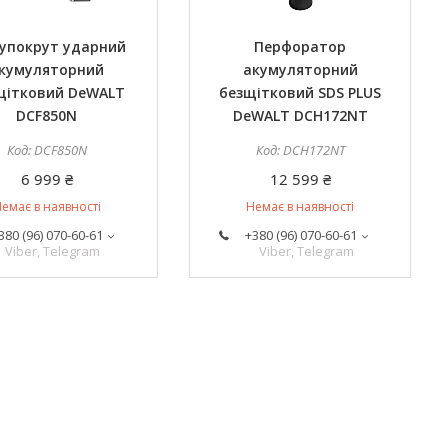
упокрут ударний
Перфоратор
кумуляторний
акумуляторний
щітковий DeWALT
безщітковий SDS PLUS
DCF850N
DeWALT DCH172NT
DCF850N
DCH172NT
6 999 ₴
12 599 ₴
емає в наявності
Немає в наявності
380 (96) 070-60-61
+380 (96) 070-60-61
Viber, Telegram
Viber, Telegram