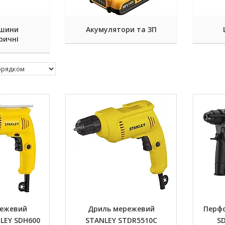
шини
Акумулятори та ЗП
ричні
режевий
Дриль мережевий
Перф
LEY SDH600
STANLEY STDR5510C
SD