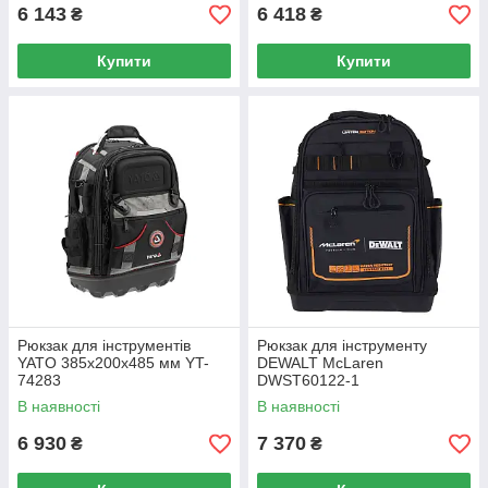
6 143
6 418
₴
₴
Купити
Купити
Рюкзак для інструментів
Рюкзак для інструменту
YATO 385х200х485 мм YT-
DEWALT McLaren
74283
DWST60122-1
В наявності
В наявності
6 930
7 370
₴
₴