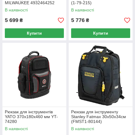
MILWAUKEE 4932464252
(1-79-215)
В наявності
В наявності
5 699
5 776
₴
₴
Купити
Купити
Рюкзак для інструментів
Рюкзак для інструменту
YATO 370х180х460 мм YT-
Stanley Fatmax 30x50x34см
74280
(FMST1-80144)
В наявності
В наявності