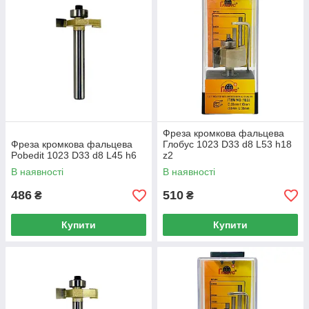
Фреза кромкова фальцева
Фреза кромкова фальцева
Глобус 1023 D33 d8 L53 h18
Pobedit 1023 D33 d8 L45 h6
z2
В наявності
В наявності
486
510
₴
₴
Купити
Купити