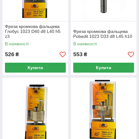
Фреза кромкова фальцева
Глобус 1023 D40 d8 L40 h5
Фреза кромкова фальцева
z3
Pobedit 1023 D33 d8 L45 h10
В наявності
В наявності
526
553
₴
₴
Купити
Купити