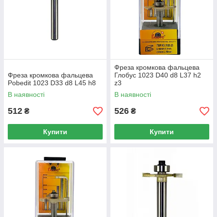
Фреза кромкова фальцева
Фреза кромкова фальцева
Глобус 1023 D40 d8 L37 h2
Pobedit 1023 D33 d8 L45 h8
z3
В наявності
В наявності
512
526
₴
₴
Купити
Купити