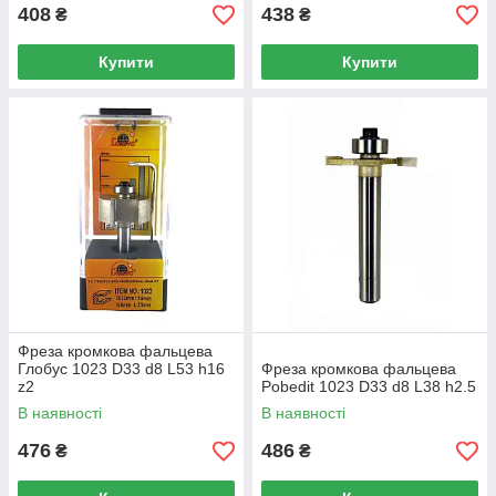
408
438
₴
₴
Купити
Купити
Фреза кромкова фальцева
Глобус 1023 D33 d8 L53 h16
Фреза кромкова фальцева
z2
Pobedit 1023 D33 d8 L38 h2.5
В наявності
В наявності
476
486
₴
₴