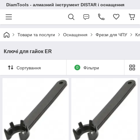
DiamTools - алмазний інструмент DISTAR і оснащення
Товари та послуги
Оснащення
Фрези для ЧПУ
Кл
Ключі для гайок ER
Сортування
0
Фільтри