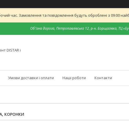
бочий час. Замовлення та повідомлення будуть оброблені з 09:00 найб
Об'їзна дорога, Петропавлівська 12, р-н. Борщагівка, ТЦ «Бу
нт DISTAR і
Умови доставки і оплати
Наші роботи
Контакти
А, КОРОНКИ