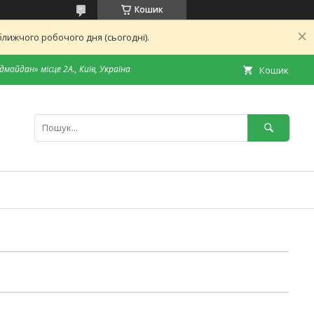
Кошик
лижчого робочого дня (сьогодні).
дмайдан» місце 2А., Київ, Україна
Кошик