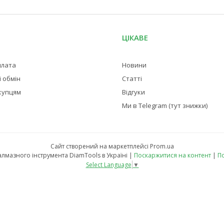
ЦІКАВЕ
плата
Новини
 обмін
Статті
купцям
Відгуки
Ми в Telegram (тут знижки)
Сайт створений на маркетплейсі
Prom.ua
Магазин професійного алмазного інструмента DiamTools в Україні |
Поскаржитися на контент
|
По
Select Language
▼