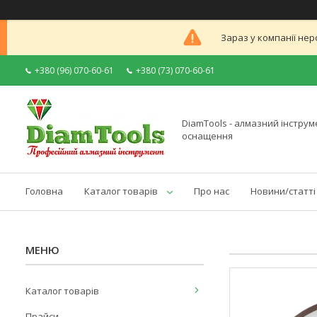
Зараз у компанії нер
+380 (96) 070-60-61
+380 (73) 070-60-61
DiamTools - алмазний інструме
оснащення
Головна
Каталог товарів
Про нас
Новини/статті
Каталог товарів
Прайси