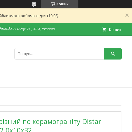
Кошик
ближчого робочого дня (10.08).
дмайдан» місце 2А., Київ, Україна
Кошик
різний по керамограніту Distar
x2.0x10x32