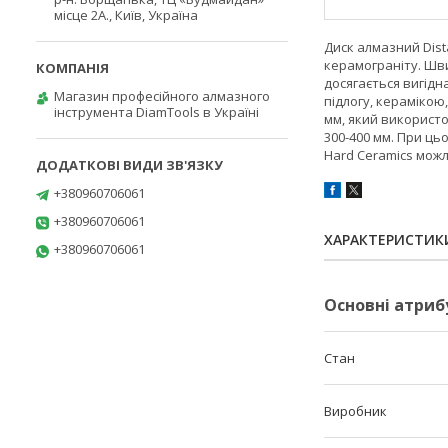
місце 2А., Київ, Україна
Диск алмазний Dist
керамограніту. Шви
досягається вигідн
Магазин професійного алмазного
підлогу, керамікою,
інструмента DiamTools в Україні
мм, який використов
300-400 мм. При ць
Hard Ceramics можл
+380960706061
+380960706061
ХАРАКТЕРИСТИК
+380960706061
Основні атриб
Стан
Виробник