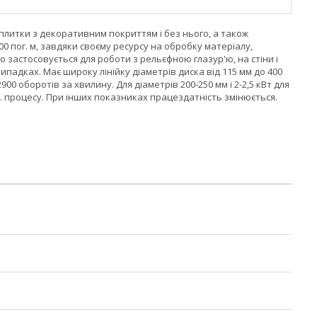
 плитки з декоративним покриттям і без нього, а також
00 пог. м, завдяки своєму ресурсу на обробку матеріалу,
 застосовується для роботи з рельєфною глазур'ю, на стіни і
випадках. Має широку лінійку діаметрів диска від 115 мм до 400
00 оборотів за хвилину. Для діаметрів 200-250 мм і 2-2,5 кВт для
об. процесу. При інших показниках працездатність змінюється.