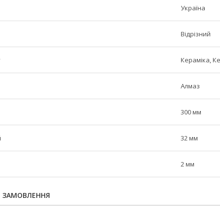
Україна
Відрізний
у
Кераміка, К
Алмаз
300 мм
й
32 мм
2 мм
Я ЗАМОВЛЕННЯ