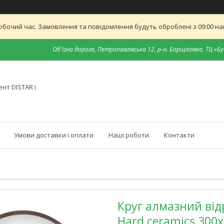
обочий час. Замовлення та повідомлення будуть оброблені з 09:00 най
Об'їзна дорога, Петропавлівська 12, р-н. Борщагівка, ТЦ «Бу
нт DISTAR і
Умови доставки і оплати
Наші роботи
Контакти
Круг алмазний від
Hard ceramics 300