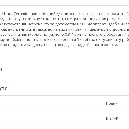
ar Hard Ceramics призначений для високоякісного різання керамічної
дкість різу в хвилину становить 1,1 метрів погонних, при ресурсі в 10
а експлуатація інструменту за допомогою менших витрат. Здебільшого
 керамогранітом, а також всіма видами граніту і мармуру в рідкісних 
ується на плиткоріз з потужністю 0,8 -1,5 кВт з частотою обертання 29
ому необхідна подача води в кількості від 5 літрів за одну хвилину р
иво придбати за доступною ціною, для швидкої і чистої роботи.
И
ути
Новий
DISTAR