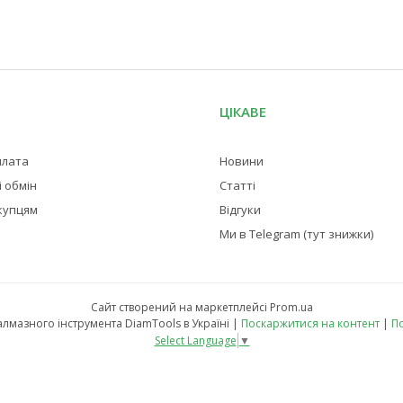
ЦІКАВЕ
плата
Новини
 обмін
Статті
купцям
Відгуки
Ми в Telegram (тут знижки)
Сайт створений на маркетплейсі
Prom.ua
Магазин професійного алмазного інструмента DiamTools в Україні |
Поскаржитися на контент
|
По
Select Language
▼