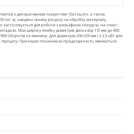
 плитки з декоративним покриттям і без нього, а також
00 пог. м, завдяки своєму ресурсу на обробку матеріалу,
 застосовується для роботи з рельєфною глазур'ю, на стіни і
випадках. Має широку лінійку діаметрів диска від 115 мм до 400
00 оборотів за хвилину. Для діаметрів 200-250 мм і 2-2,5 кВт для
об. процесу. При інших показниках працездатність змінюється.