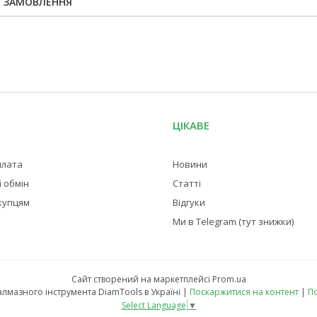
Я ЗАМОВЛЕННЯ
ЦІКАВЕ
плата
Новини
 обмін
Статті
купцям
Відгуки
Ми в Telegram (тут знижки)
Сайт створений на маркетплейсі
Prom.ua
Магазин професійного алмазного інструмента DiamTools в Україні |
Поскаржитися на контент
|
По
Select Language
▼