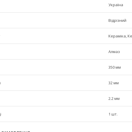
Україна
Відрізний
у
Кераміка, К
Алмаз
350 мм
й
32 мм
2.2 мм
і
1 шт.