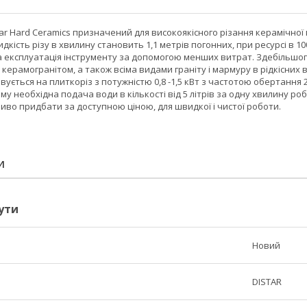
ar Hard Ceramics призначений для високоякісного різання керамічної
дкість різу в хвилину становить 1,1 метрів погонних, при ресурсі в 10
а експлуатація інструменту за допомогою менших витрат. Здебільшого
 керамогранітом, а також всіма видами граніту і мармуру в рідкісних 
ується на плиткоріз з потужністю 0,8 -1,5 кВт з частотою обертання 29
ому необхідна подача води в кількості від 5 літрів за одну хвилину р
иво придбати за доступною ціною, для швидкої і чистої роботи.
И
ути
Новий
DISTAR