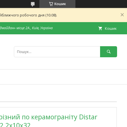
Кошик
ближчого робочого дня (10.08).
дмайдан» місце 2А., Київ, Україна
Кошик
різний по керамограніту Distar
x2.2x10x32