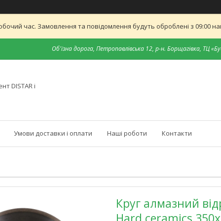
обочий час. Замовлення та повідомлення будуть оброблені з 09:00 най
Об'їзна дорога, Петропавлівська 12, р-н. Борщагівка, ТЦ «Бу
нт DISTAR і
Умови доставки і оплати
Наші роботи
Контакти
Круг алмазний від
Hard ceramics 350