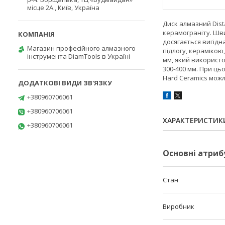
місце 2А., Київ, Україна
Диск алмазний Dist
керамограніту. Шви
досягається вигідн
Магазин професійного алмазного
підлогу, керамікою,
інструмента DiamTools в Україні
мм, який використов
300-400 мм. При ць
Hard Ceramics можл
+380960706061
+380960706061
ХАРАКТЕРИСТИК
+380960706061
Основні атриб
Стан
Виробник