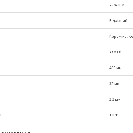
Україна
Відрізний
у
Кераміка, К
Алмаз
400 мм
й
32 мм
2.2 мм
і
1 шт.