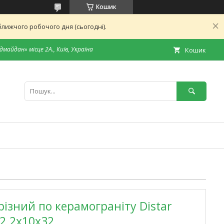
Кошик
лижчого робочого дня (сьогодні).
дмайдан» місце 2А., Київ, Україна
Кошик
різний по керамограніту Distar
x2.2x10x32