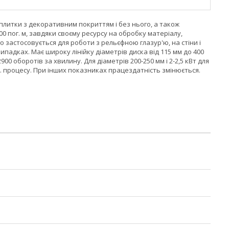
 плитки з декоративним покриттям і без нього, а також
00 пог. м, завдяки своєму ресурсу на обробку матеріалу,
 застосовується для роботи з рельєфною глазур'ю, на стіни і
випадках. Має широку лінійку діаметрів диска від 115 мм до 400
00 оборотів за хвилину. Для діаметрів 200-250 мм і 2-2,5 кВт для
об. процесу. При інших показниках працездатність змінюється.