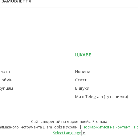
Я ЗАМОВЛЕННЯ
ЦІКАВЕ
плата
Новини
 обмін
Статті
купцям
Відгуки
Ми в Telegram (тут знижки)
Сайт створений на маркетплейсі
Prom.ua
Магазин професійного алмазного інструмента DiamTools в Україні |
Поскаржитися на контент
|
По
Select Language
▼