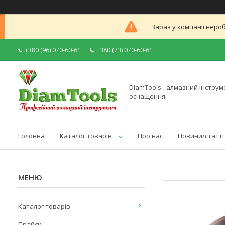
Зараз у компанії неро
+380 (96) 070-60-61
+380 (73) 070-60-61
DiamTools - алмазний інструме
оснащення
Головна
Каталог товарів
Про нас
Новини/статті
Каталог товарів
Прайси