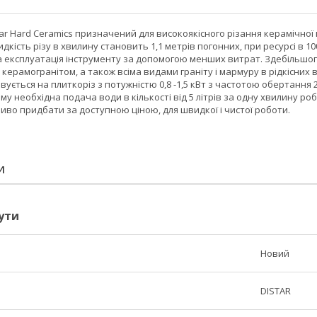
ar Hard Ceramics призначений для високоякісного різання керамічної
дкість різу в хвилину становить 1,1 метрів погонних, при ресурсі в 10
а експлуатація інструменту за допомогою менших витрат. Здебільшого
 керамогранітом, а також всіма видами граніту і мармуру в рідкісних 
ується на плиткоріз з потужністю 0,8 -1,5 кВт з частотою обертання 29
ому необхідна подача води в кількості від 5 літрів за одну хвилину р
иво придбати за доступною ціною, для швидкої і чистої роботи.
И
ути
Новий
DISTAR