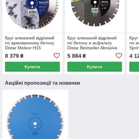
Круг алмазний відрізний
Круг алмазний відрізний
Круг
по армованному бетону
по бетону и асфальту
по а
Distar Meteor H15
Distar Bestseller Abrasive
Spri
400x3.5/2.5x15x25.4 F4
400x3.5/2.5x9x25.4 F4
300x
8 379
5 884
4 1
₴
₴
Купити
Купити
Акційні пропозиції та новинки