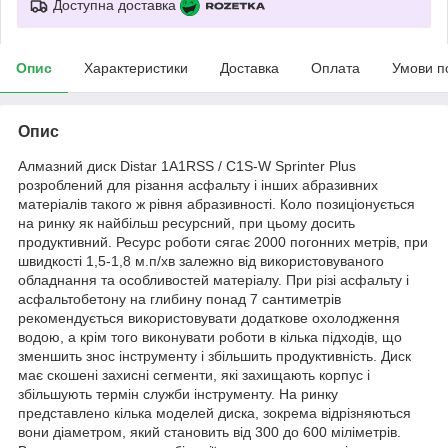
Доступна доставка
Опис
Характеристики
Доставка
Оплата
Умови п
Опис
Алмазний диск Distar 1A1RSS / C1S-W Sprinter Plus
розроблений для різання асфальту і інших абразивних
матеріалів такого ж рівня абразивності. Коло позиціонується
на ринку як найбільш ресурсний, при цьому досить
продуктивний. Ресурс роботи сягає 2000 погонних метрів, при
швидкості 1,5-1,8 м.п/хв залежно від використовуваного
обладнання та особливостей матеріалу. При різі асфальту і
асфальтобетону на глибину понад 7 сантиметрів
рекомендується використовувати додаткове охолодження
водою, а крім того виконувати роботи в кілька підходів, що
зменшить знос інструменту і збільшить продуктивність. Диск
має скошені захисні сегменти, які захищають корпус і
збільшують термін служби інструменту. На ринку
представлено кілька моделей диска, зокрема відрізняються
вони діаметром, який становить від 300 до 600 міліметрів.