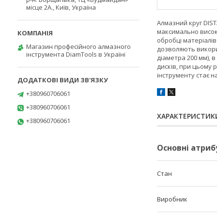
місце 2А., Київ, Україна
Алмазний круг DIST
максимально висок
обробці матеріалів
Магазин професійного алмазного
дозволяють викорис
інструмента DiamTools в Україні
діаметра 200 мм), 
дисків, при цьому
інструменту стає н
+380960706061
+380960706061
ХАРАКТЕРИСТИК
+380960706061
Основні атриб
Стан
Виробник