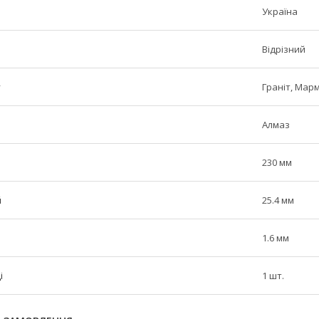
Україна
Відрізний
у
Граніт, Мар
Алмаз
230 мм
й
25.4 мм
1.6 мм
і
1 шт.