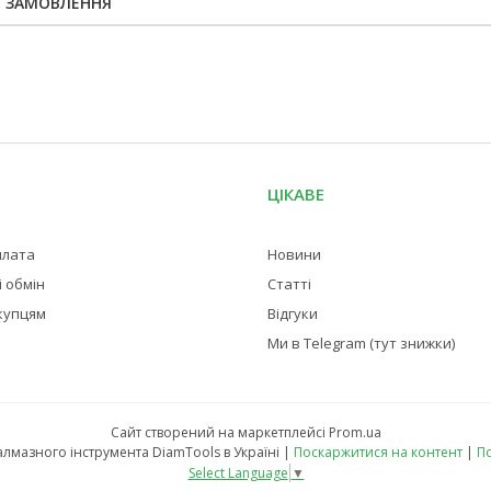
Я ЗАМОВЛЕННЯ
ЦІКАВЕ
плата
Новини
 обмін
Статті
купцям
Відгуки
Ми в Telegram (тут знижки)
Сайт створений на маркетплейсі
Prom.ua
Магазин професійного алмазного інструмента DiamTools в Україні |
Поскаржитися на контент
|
По
Select Language
▼