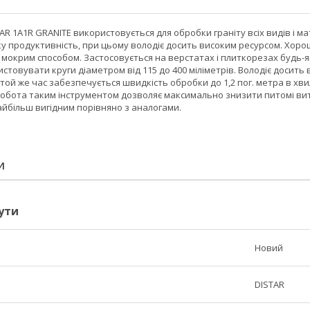
AR 1A1R GRANITE використовується для обробки граніту всіх видів і ма
у продуктивність, при цьому володіє досить високим ресурсом. Хоро
 мокрим способом. Застосовується на верстатах і плиткорезах будь-я
товувати круги діаметром від 115 до 400 міліметрів. Володіє досить 
в той же час забезпечується швидкість обробки до 1,2 пог. метра в х
 робота таким інструментом дозволяє максимально знизити питомі ви
айбільш вигідним порівняно з аналогами.
И
ути
Новий
DISTAR