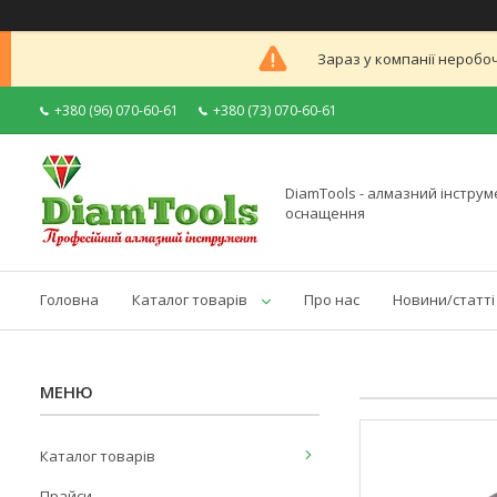
Зараз у компанії неробоч
+380 (96) 070-60-61
+380 (73) 070-60-61
DiamTools - алмазний інструме
оснащення
Головна
Каталог товарів
Про нас
Новини/статті
Каталог товарів
Прайси