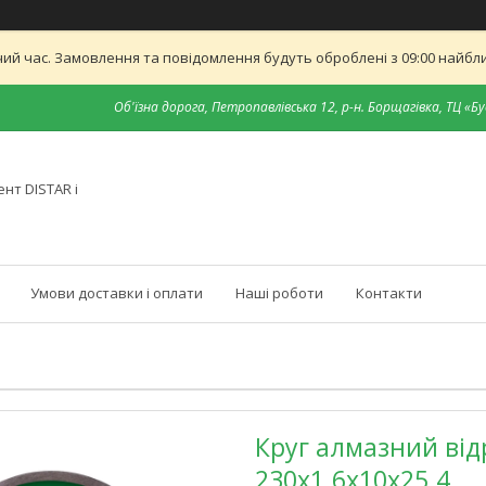
ий час. Замовлення та повідомлення будуть оброблені з 09:00 найближ
Об'їзна дорога, Петропавлівська 12, р-н. Борщагівка, ТЦ «Бу
нт DISTAR і
Умови доставки і оплати
Наші роботи
Контакти
Круг алмазний відр
230x1.6x10x25.4