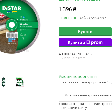
1 396 ₴
В наявності
Код:
11120034017
Купити
Купити з
+380 (96) 070-60-61
Viber, Telegram
повернення товару протягом 14 
У компанії підключені електронн
покидаючи сайту.