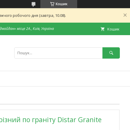
Кошик
чого робочого дня (завтра, 10.08).
дмайдан» місце 2А., Київ, Україна
Кошик
ізний по граніту Distar Granite