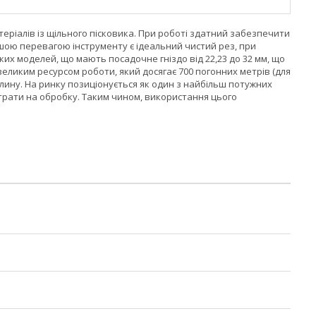
теріалів із щільного пісковика. При роботі здатний забезпечити
шою перевагою інструменту є ідеальний чистий рез, при
ких моделей, що мають посадочне гніздо від 22,23 до 32 мм, що
великим ресурсом роботи, який досягає 700 погонних метрів (для
вилину. На ринку позиціонується як один з найбільш потужних
трати на обробку. Таким чином, використання цього