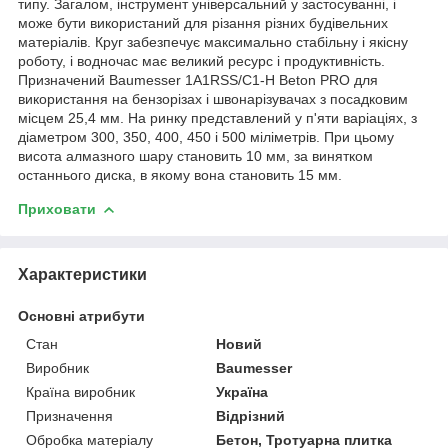
типу. Загалом, інструмент універсальний у застосуванні, і
може бути використаний для різання різних будівельних
матеріалів. Круг забезпечує максимально стабільну і якісну
роботу, і водночас має великий ресурс і продуктивність.
Призначений Baumesser 1A1RSS/C1-H Beton PRO для
використання на бензорізах і швонарізувачах з посадковим
місцем 25,4 мм. На ринку представлений у п'яти варіаціях, з
діаметром 300, 350, 400, 450 і 500 міліметрів. При цьому
висота алмазного шару становить 10 мм, за винятком
останнього диска, в якому вона становить 15 мм.
Приховати
Характеристики
Основні атрибути
Стан
Новий
Виробник
Baumesser
Країна виробник
Україна
Призначення
Відрізний
Обробка матеріалу
Бетон, Тротуарна плитка