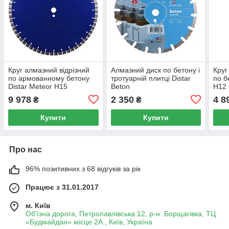
Круг алмазний відрізний
Алмазний диск по бетону і
Круг
по армованному бетону
тротуарній плитці Distar
по б
Distar Meteor H15
Beton
H12 
450x3.8/2.8x15x25.4 F4
300x3.0/2.0x10x25.4-11.5-
F4
9 978
2 350
4 8
₴
₴
18
Купити
Купити
Про нас
96% позитивних з 68 відгуків за рік
Працює з 31.01.2017
м. Київ
Об'їзна дорога, Петропавлівська 12, р-н. Борщагівка, ТЦ
«Будмайдан» місце 2А., Київ, Україна