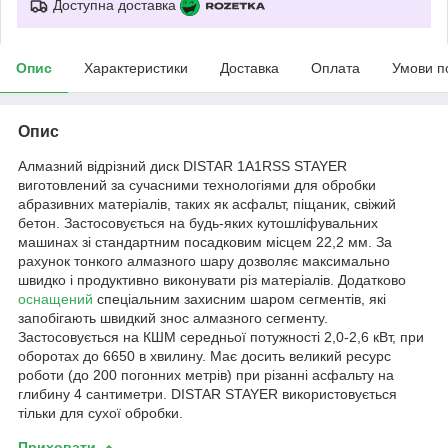
Доступна доставка
Опис
Характеристики
Доставка
Оплата
Умови п
Опис
Алмазний відрізний диск DISTAR 1A1RSS STAYER
виготовлений за сучасними технологіями для обробки
абразивних матеріалів, таких як асфальт, піщаник, свіжий
бетон. Застосовується на будь-яких кутошліфувальних
машинах зі стандартним посадковим місцем 22,2 мм. За
рахунок тонкого алмазного шару дозволяє максимально
швидко і продуктивно виконувати різ матеріалів. Додатково
оснащений
спеціальним захисним шаром сегментів, які
запобігають швидкий знос алмазного сегменту.
Застосовується на КШМ середньої потужності 2,0-2,6 кВт, при
оборотах до 6650 в хвилину. Має досить великий ресурс
роботи (до 200 погонних метрів) при різанні асфальту на
глибину 4 сантиметри. DISTAR STAYER використовується
тільки для сухої обробки.
Приховати