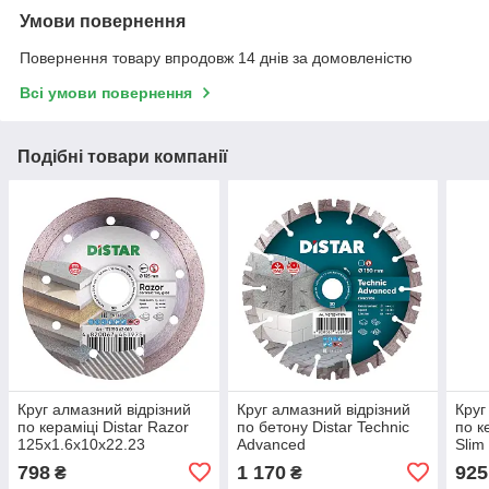
Умови повернення
Повернення товару впродовж 14 днів за домовленістю
Всі умови повернення
Подібні товари компанії
Круг алмазний відрізний
Круг алмазний відрізний
Круг
по кераміці Distar Razor
по бетону Distar Technic
по к
125x1.6x10x22.23
Advanced
Slim
180x2.6/1.8x12x22.23
798
1 170
925
₴
₴