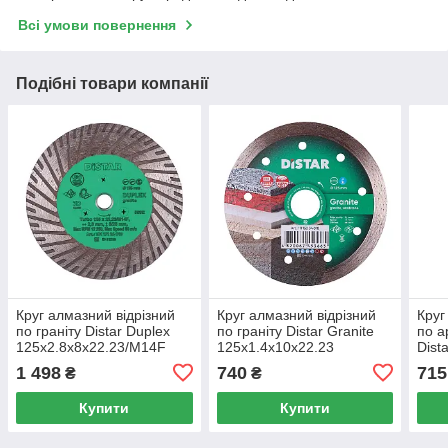
Всі умови повернення
Подібні товари компанії
Круг алмазний відрізний
Круг алмазний відрізний
Круг
по граніту Distar Duplex
по граніту Distar Granite
по а
125x2.8x8x22.23/M14F
125x1.4x10x22.23
Dist
125x
1 498
740
715
₴
₴
Купити
Купити