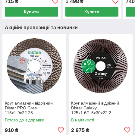
715
1 498
740
₴
₴
Купити
Купити
Акційні пропозиції та новинки
Круг алмазний вiдрiзний
Круг алмазний вiдрiзний
Distar PRO Gres
Distar Galaxy
115x1.9x22.23
125x1.6/1.5x30x22.2
Готово до відправки
В наявності
910
2 975
₴
₴