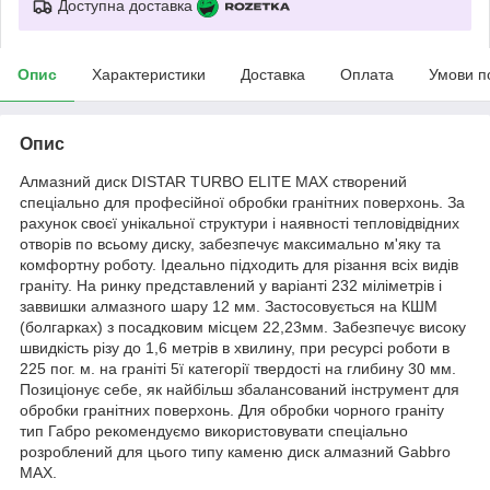
Доступна доставка
Опис
Характеристики
Доставка
Оплата
Умови п
Опис
Алмазний диск DISTAR TURBO ELITE MAX створений
спеціально для професійної обробки гранітних поверхонь. За
рахунок своєї унікальної структури і наявності тепловідвідних
отворів по всьому диску, забезпечує максимально м'яку та
комфортну роботу. Ідеально підходить для різання всіх видів
граніту. На ринку представлений у варіанті 232 міліметрів і
заввишки алмазного шару 12 мм. Застосовується на КШМ
(болгарках) з посадковим місцем 22,23мм. Забезпечує високу
швидкість різу до 1,6 метрів в хвилину, при ресурсі роботи в
225 пог. м. на граніті 5ї категорії твердості на глибину 30 мм.
Позиціонує себе, як найбільш збалансований інструмент для
обробки гранітних поверхонь. Для обробки чорного граніту
тип Габро рекомендуємо використовувати спеціально
розроблений для цього типу каменю диск алмазний Gabbro
MAX.