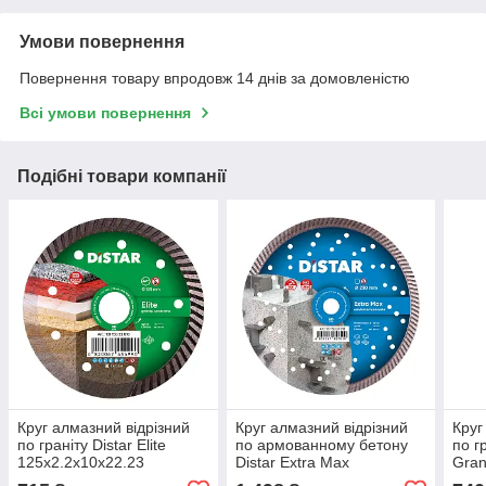
Умови повернення
Повернення товару впродовж 14 днів за домовленістю
Всі умови повернення
Подібні товари компанії
Круг алмазний відрізний
Круг алмазний відрізний
Круг
по граніту Distar Elite
по армованному бетону
по г
125x2.2x10x22.23
Distar Extra Max
Gran
232x2.5x12x22.23
125x