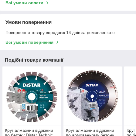
Всі умови оплати
Умови повернення
Повернення товару впродовж 14 днів за домовленістю
Всі умови повернення
Подібні товари компанії
Круг алмазний відрізний
Круг алмазний відрізний
Круг
по бетону Distar Technic
по армованному бетону
по б