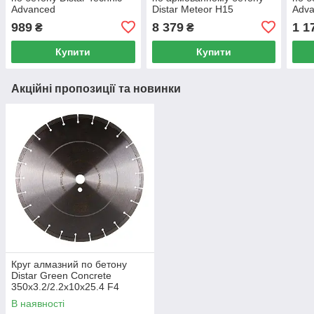
Advanced
Distar Meteor H15
Adv
150x2.3/1.5x11x22.23
400x3.5/2.5x15x25.4 F4
180x
989
8 379
1 1
₴
₴
Купити
Купити
Акційні пропозиції та новинки
Круг алмазний по бетону
Distar Green Concrete
350x3.2/2.2x10x25.4 F4
В наявності