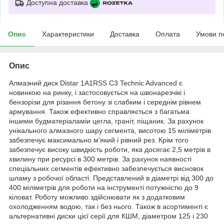
Доступна доставка
Опис
Характеристики
Доставка
Оплата
Умови п
Опис
Алмазний диск Distar 1A1RSS C3 Technic Advanced є
новинкою на ринку, і застосовується на швонарезчікі і
бензорізи для різання бетону зі слабким і середнім рівнем
армування. Також ефективно справляється з багатьма
іншими будматеріаламіи цегла, граніт, піщаник. За рахунок
унікального алмазного шару сегмента, висотою 15 міліметрів
забезпечує максимально м'який і рівний рез. Крім того
забезпечує високу швидкість роботи, яка досягає 2,5 метрів в
хвилину при ресурсі в 300 метрів. За рахунок наявності
спеціальних сегментів ефективно забезпечується висновок
шламу з робочої області. Представлений в діаметрі від 300 до
400 міліметрів для роботи на інструменті потужністю до 9
кіловат. Роботу можливо здійснювати як з додатковим
охолодженням водою, так і без нього. Також в асортименті є
альтернативні диски цієї серії для КШМ, діаметром 125 і 230