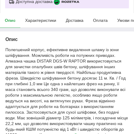
Доступна доставка
Опис
Характеристики
Доставка
Оплата
Умови п
Опис
Полегшений корпус, ефективне видалення шламу із зони
шліфування. Можливість роботи на потужних приводах.
Алмазна чашка DISTAR DGS-W RAPTOR використовується
для зачистки опалубних швів бетону, шліфування інших
матеріалів такого ж рівня твердості. Найбільш продуктивна
фреза. Швидкістю шліфування бетону досягає 11 м. Кв. / Год
при глибині 1,0 мм Це одна з найлегших фрез на ринку, її
маса становить всього 340 грам, що дозволяє виконувати всі
роботи з максимальною легкістю, особливо якщо роботи
ведуться на висоті, на витягнутих руках. Фреза відмінно
адаптується для роботи на болгарках з використанням
пилососа. Застосовується для сухої шліфовки, без подачі
води. Має зовнішній діаметр 125 міліметрів, і посадочне місце
22,2 мм, що дозволяє використовувати чашку практично на
будь-який КШМ потужністю від 1 кВт і швидкістю оборотів до