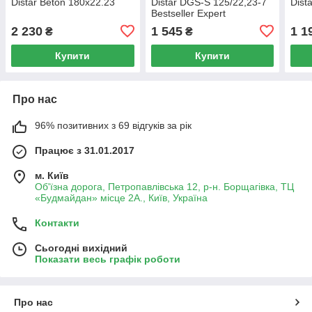
Distar Beton 180x22.23
Distar DGS-S 125/22,23-7
Dist
Bestseller Expert
2 230
1 545
1 1
₴
₴
Купити
Купити
Про нас
96% позитивних з 69 відгуків за рік
Працює з 31.01.2017
м. Київ
Об'їзна дорога, Петропавлівська 12, р-н. Борщагівка, ТЦ
«Будмайдан» місце 2А., Київ, Україна
Контакти
Сьогодні вихідний
Показати весь графік роботи
Про нас