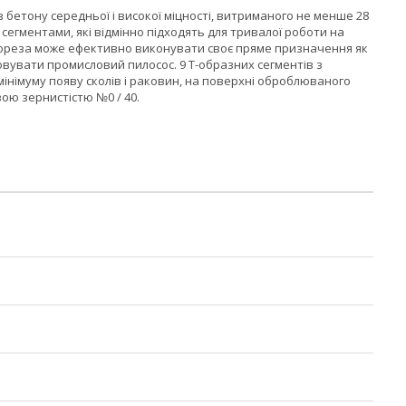
бетону середньої і високої міцності, витриманого не менше 28
егментами, які відмінно підходять для тривалої роботи на
, фреза може ефективно виконувати своє пряме призначення як
овувати промисловий пилосос. 9 Т-образних сегментів з
мінімуму появу сколів і раковин, на поверхні оброблюваного
ою зернистістю №0 / 40.