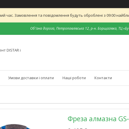
ий час. Замовлення та повідомлення будуть оброблені з 09:00 найближ
Об'їзна дорога, Петропавлівська 12, р-н. Борщагівка, ТЦ «Бу
нт DISTAR і
Умови доставки і оплати
Наші роботи
Контакти
Фреза алмазна GS