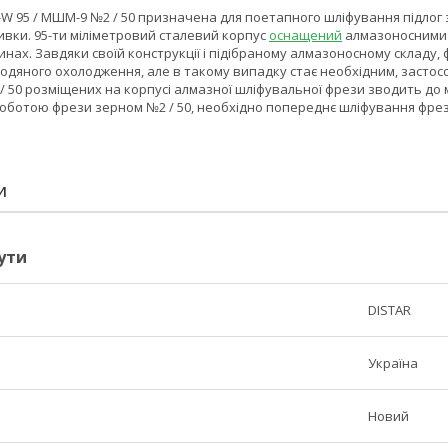
 95 / МШМ-9 №2 / 50 призначена для поетапного шліфування підлог з 
ивки. 95-ти міліметровий сталевий корпус
оснащений
алмазоносними с
нах. Завдяки своїй конструкції і підібраному алмазоносному складу
 водяного охолодження, але в такому випадку стає необхідним, застос
/ 50 розміщених на корпусі алмазної шліфувальної фрези зводить до 
роботою фрези зерном №2 / 50, необхідно попереднє шліфування фрез
И
ути
DISTAR
Україна
Новий