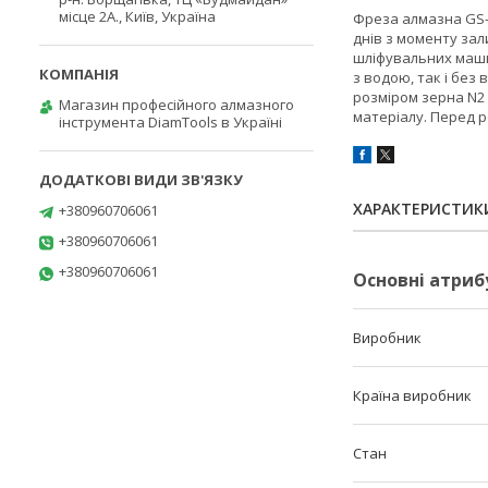
місце 2А., Київ, Україна
Фреза алмазна GS-W
днів з моменту зал
шліфувальних маши
з водою, так і без
розміром зерна N2 
Магазин професійного алмазного
матеріалу. Перед 
інструмента DiamTools в Україні
ХАРАКТЕРИСТИК
+380960706061
+380960706061
+380960706061
Основні атриб
Виробник
Країна виробник
Стан