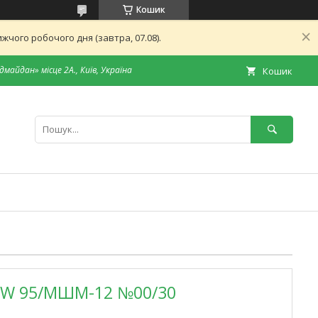
Кошик
чого робочого дня (завтра, 07.08).
дмайдан» місце 2А., Київ, Україна
Кошик
-W 95/МШМ-12 №00/30