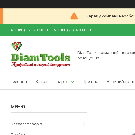
Зараз у компанії неробоч
+380 (96) 070-60-61
+380 (73) 070-60-61
DiamTools - алмазний інструме
оснащення
Головна
Каталог товарів
Про нас
Новини/статті
Каталог товарів
Прайси