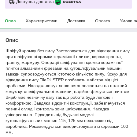
Доступна доставка
Опис
Характеристики
Доставка
Оплата
Умови п
Опис
Шліфуй кромку без пилу Застосовується для відведення пилу
при шліфуванні кромки керамічної плитки, керамограніта,
граніту, мармуру. Операції шліфування кромки керамічної
плитки алмазними фрезами на кутошліфувальній машині
завжди супроводжуються істотною кількістю пилу. Кожух для
відведення пилу TileDUSTER позбавить майстра від цієї
проблеми. Насадка-кожух легко встановлюється на штатний
кожух кутошліфувальної машини, надійно фіксується гвинтом.
Виріб має незначну вагу так що робота буде легкою і
комфортною. Завдяки відкритій конструкції, забезпечується
повний огляд і контроль зони шліфування. Насадка
універсальна. Підходить під будь-які моделі
кутошліфувальних машин 115, 125 мм незалежно від
виробника. Рекомендується використовувати із фрезами 100
мм.