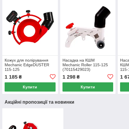
Кожух для полірування
Насадка на КШМ
Наса
Mechanic EdgeDUSTER
Mechanic Roller 115-125
КШМ
115-125
(70115429023)
115-
1 185
1 298
1 6
₴
₴
Купити
Купити
Акційні пропозиції та новинки