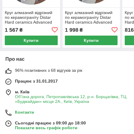
Круг алмазний відрізний
Круг алмазний відрізний
Круг
по керамограніту Distar
по керамограніту Distar
по к
Hard ceramics Advanced
Hard ceramics Advanced
Hard
200x1.3x10x25.4
250x1.5x10x25.4
125x
1 567
1 998
816
₴
₴
Купити
Купити
Про нас
96% позитивних з 68 відгуків за рік
Працює з 31.01.2017
м. Київ
Об'їзна дорога, Петропавлівська 12, р-н. Борщагівка, ТЦ
«Будмайдан» місце 2А., Київ, Україна
Контакти
Сьогодні працює з 09:00 до 18:00
Показати весь графік роботи