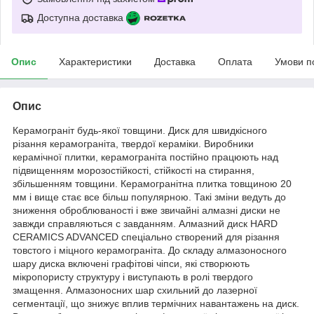
Доступна доставка
Опис
Характеристики
Доставка
Оплата
Умови п
Опис
Керамограніт будь-якої товщини. Диск для швидкісного
різання керамограніта, твердої кераміки. Виробники
керамічної плитки, керамограніта постійно працюють над
підвищенням морозостійкості, стійкості на стирання,
збільшенням товщини. Керамогранітна плитка товщиною 20
мм і вище стає все більш популярною. Такі зміни ведуть до
зниження оброблюваності і вже звичайні алмазні диски не
завжди справляються c завданням. Алмазний диск HARD
CERAMICS ADVANCED спеціально створений для різання
товстого і міцного керамограніта. До складу алмазоносного
шару диска включені графітові чіпси, які створюють
мікропористу структуру і виступають в ролі твердого
змащення. Алмазоносних шар схильний до лазерної
сегментації, що знижує вплив термічних навантажень на диск.