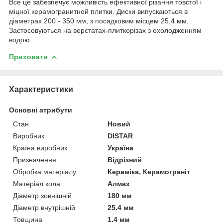
Все це забезпечує можливість ефективної різання товстої і
міцної керамогранитной плитки. Диски випускаються в
діаметрах 200 - 350 мм, з посадковим місцем 25,4 мм.
Застосовуються на верстатах-плиткорізах з охолодженням
водою.
Приховати
Характеристики
Основні атрибути
Стан
Новий
Виробник
DISTAR
Країна виробник
Україна
Призначення
Відрізний
Обробка матеріалу
Кераміка, Керамограніт
Матеріал кола
Алмаз
Діаметр зовнішній
180 мм
Діаметр внутрішній
25.4 мм
Товщина
1.4 мм