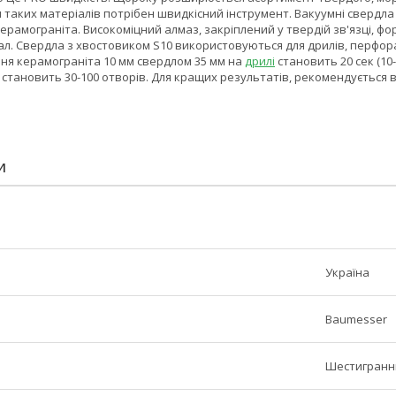
я таких матеріалів потрібен швидкісний інструмент. Вакуумні свердла
керамограніта. Високоміцний алмаз, закріплений у твердій зв'язці, фо
ал. Свердла з хвостовиком S10 використовуються для дрилів, перфор
ння керамограніта 10 мм свердлом 35 мм на
дрилі
становить 20 сек (10-
с становить 30-100 отворів. Для кращих результатів, рекомендується
И
Україна
Baumesser
Шестигранн