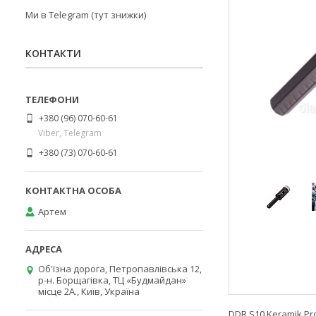
Ми в Telegram (тут знижки)
КОНТАКТИ
+380 (96) 070-60-61
Viber, Telegram
+380 (73) 070-60-61
Артем
Об'їзна дорога, Петропавлівська 12,
р-н. Борщагівка, ТЦ «Будмайдан»
місце 2А., Київ, Україна
DDR S10 Keramik P