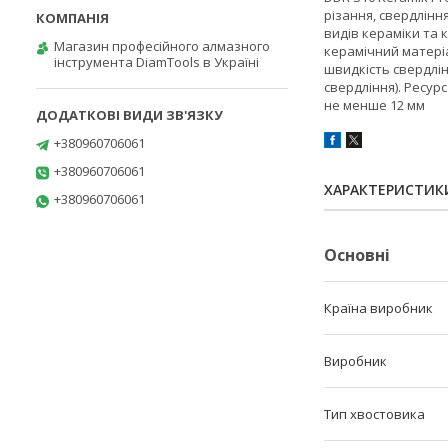
різання, свердлінн
видів кераміки та 
Магазин професійного алмазного
керамічний матері
інструмента DiamTools в Україні
швидкість свердлі
свердління). Ресур
не менше 12 мм
+380960706061
+380960706061
ХАРАКТЕРИСТИК
+380960706061
Основні
Країна виробник
Виробник
Тип хвостовика