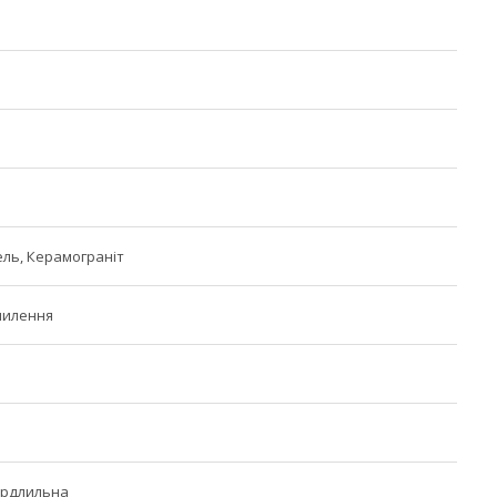
ель, Керамограніт
пилення
ердлильна