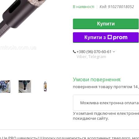
В наявності
Код:
910278018052
Купити
Купити з
+380 (96) 070-60-61
Viber, Telegram
повернення товару протягом 14 
У компанії підключені електронн
покидаючи сайту.
ro Це PRO швидкість! Щороку розширюється асортимент твердого, мор