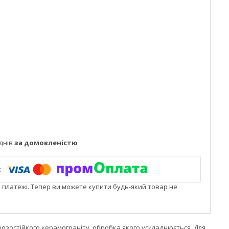
днів
за домовленістю
і платежі. Тепер ви можете купити будь-який товар не
озостійкого керамограніту, обробка якого ускладнюється. Для