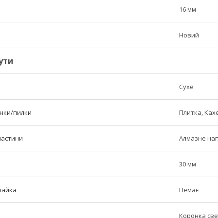
16 мм
Новий
ути
Сухе
нки/пилки
Плитка, Ках
частини
Алмазне на
30 мм
пайка
Немає
Коронка св