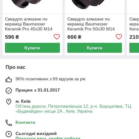
Свердло алмазне по
Свердло алмазне по
Свер
кераміці Baumesser
кераміці Baumesser
кера
Keramik Pro 45x30 M14
Keramik Pro 50x30 M14
Kera
596
666
210
₴
₴
Купити
Купити
Про нас
96% позитивних з 69 відгуків за рік
Працює з 31.01.2017
м. Київ
Об'їзна дорога, Петропавлівська 12, р-н. Борщагівка, ТЦ
«Будмайдан» місце 2А., Київ, Україна
Контакти
Сьогодні вихідний
Показати весь графік роботи