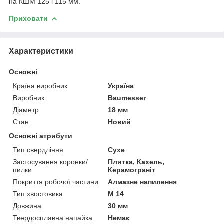
на КШМ 125 і 115 мм.
Приховати
Характеристики
Основні
Країна виробник
Україна
Виробник
Baumesser
Діаметр
18 мм
Стан
Новий
Основні атрибути
Тип свердління
Сухе
Застосування коронки/
Плитка, Кахель,
пилки
Керамограніт
Покриття робочої частини
Алмазне напилення
Тип хвостовика
М 14
Довжина
30 мм
Твердосплавна напайка
Немає