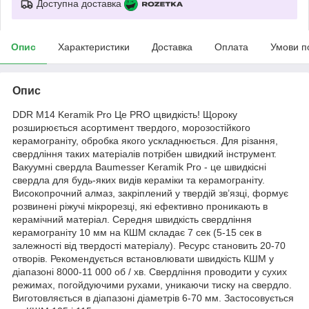
Доступна доставка
Опис
Характеристики
Доставка
Оплата
Умови п
Опис
DDR M14 Keramik Pro Це PRO щвидкість! Щороку
розширюється асортимент твердого, морозостійкого
керамограніту, обробка якого ускладнюється. Для різання,
свердління таких матеріалів потрібен швидкий інструмент.
Вакуумні свердла Baumesser Keramik Pro - це швидкісні
свердла для будь-яких видів кераміки та керамограніту.
Високопрочний алмаз, закріплений у твердій зв’язці, формує
розвинені ріжучі мікрорезці, які ефективно проникають в
керамічний матеріал. Середня швидкість свердління
керамограніту 10 мм на КШМ складає 7 сек (5-15 сек в
залежності від твердості матеріалу). Ресурс становить 20-70
отворів. Рекомендується встановлювати швидкість КШМ у
діапазоні 8000-11 000 об / хв. Свердління проводити у сухих
режимах, погойдуючими рухами, уникаючи тиску на свердло.
Виготовляється в діапазоні діаметрів 6-70 мм. Застосовується