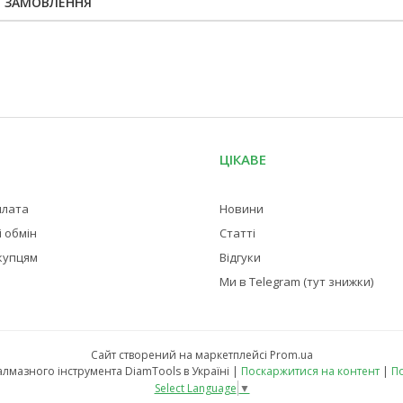
Я ЗАМОВЛЕННЯ
ЦІКАВЕ
плата
Новини
 обмін
Статті
купцям
Відгуки
Ми в Telegram (тут знижки)
Сайт створений на маркетплейсі
Prom.ua
Магазин професійного алмазного інструмента DiamTools в Україні |
Поскаржитися на контент
|
По
Select Language
▼