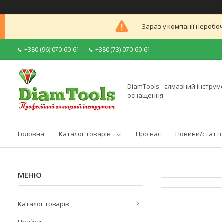
Зараз у компанії неробоч
+380 (96) 070-60-61
+380 (73) 070-60-61
DiamTools - алмазний інструме
оснащення
Головна
Каталог товарів
Про нас
Новини/статті
Каталог товарів
Прайси