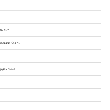
егмент
ований бетон
ердлильна