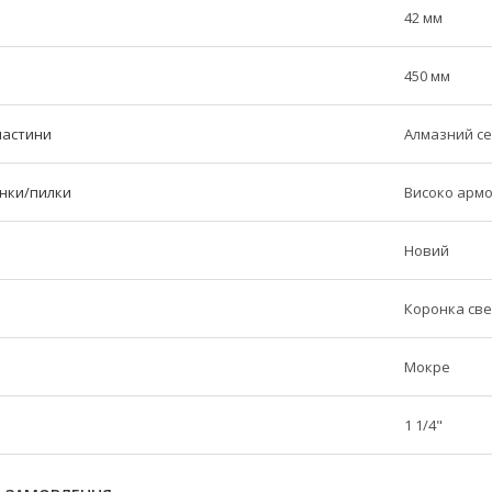
42 мм
450 мм
частини
Алмазний с
нки/пилки
Високо арм
Новий
Коронка св
Мокре
1 1/4"