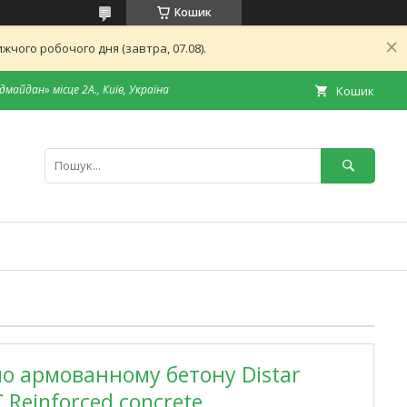
Кошик
чого робочого дня (завтра, 07.08).
дмайдан» місце 2А., Київ, Україна
Кошик
о армованному бетону Distar
 Reinforced concrete