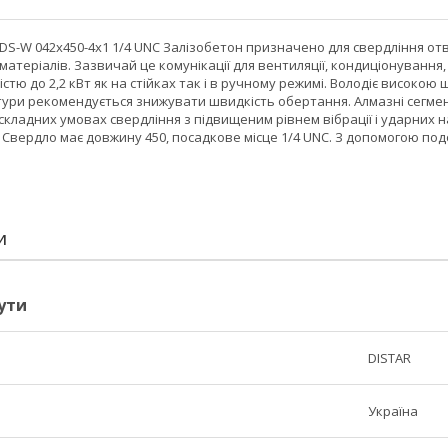
DS-W 042x450-4x1 1/4 UNC Залізобетон призначено для свердління от
матеріалів. Зазвичай це комунікації для вентиляції, кондиціонування
стю до 2,2 кВт як на стійках так і в ручному режимі. Володіє висок
ури рекомендується знижувати швидкість обертання. Алмазні сегмент
 складних умовах свердління з підвищеним рівнем вібрації і ударни
Свердло має довжину 450, посадкове місце 1/4 UNC. З допомогою по
И
ути
DISTAR
Україна