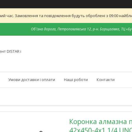
ий час. Замовлення та повідомлення будуть оброблені з 09:00 найближ
Об'їзна дорога, Петропавлівська 12, р-н. Борщагівка, ТЦ «Бу
нт DISTAR і
Умови доставки і оплати
Наші роботи
Контакти
Коронка алмазна п
42x450-4x1 1/4 UNC