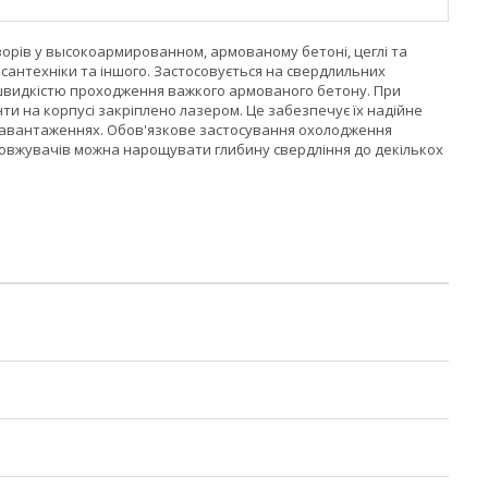
ворів у высокоармированном, армованому бетоні, цеглі та
, сантехніки та іншого. Застосовується на свердлильних
ою швидкістю проходження важкого армованого бетону. При
и на корпусі закріплено лазером. Це забезпечує їх надійне
х навантаженнях. Обов'язкове застосування охолодження
довжувачів можна нарощувати глибину свердління до декількох