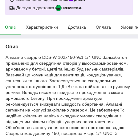
Доступна доставка
Опис
Характеристики
Доставка
Оплата
Умови п
Опис
Алмазне свердло DDS-W 102x450-9x1 1/4 UNC Залізобетон
призначено для свердління отворів у высокоармированном,
армованому бетоні, цеглі та інших будівельних матеріалів.
Зазвичай це комунікації для вентиляції, кондиціонування,
сантехніки та іншого. Застосовується на свердлильних
установках потужністю от 1,9 кВт як на стійках так і в ручному
режимі. Володіє високою швидкістю проходження важкого
армованого бетону. При проходженні арматури
рекомендується знижувати швидкість обертання. Алмазні
сегменти на корпусі закріплено лазером. Це забезпечує їх
надійне кріплення навіть у складних умовах свердління з
підвищеним рівнем вібрації і ударних навантаженнях.
Обов'язкове застосування охолодження проточною водою.
Свердло має довжину 450, посадкове місце 1/4 UNC. З