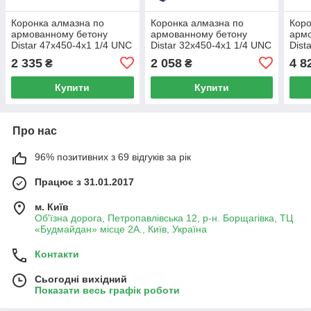
Коронка алмазна по
Коронка алмазна по
Коро
армованному бетону
армованному бетону
арм
Distar 47x450-4x1 1/4 UNC
Distar 32x450-4x1 1/4 UNC
Dist
Reinforced concrete
Reinforced concrete
UNC 
2 335
2 058
4 8
₴
₴
Купити
Купити
Про нас
96% позитивних з 69 відгуків за рік
Працює з 31.01.2017
м. Київ
Об'їзна дорога, Петропавлівська 12, р-н. Борщагівка, ТЦ
«Будмайдан» місце 2А., Київ, Україна
Контакти
Сьогодні вихідний
Показати весь графік роботи