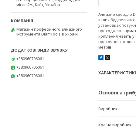
місце 2А., Київ, Україна
Алмазне свердло D
інших будівельних 
установках потужні
Магазин професійного алмазного
проходженні армат
інструмента DiamTools в Україні
кріплення навіть у
проточною водою. 
метрів.
+380960706061
+380960706061
ХАРАКТЕРИСТИК
+380960706061
Основні атриб
Виробник
Країна виробник