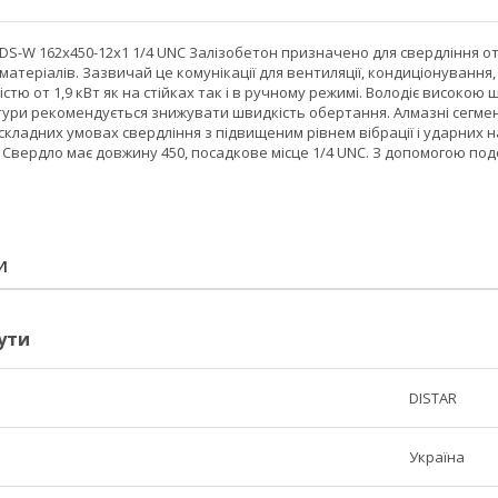
DS-W 162x450-12x1 1/4 UNC Залізобетон призначено для свердління о
матеріалів. Зазвичай це комунікації для вентиляції, кондиціонування
стю от 1,9 кВт як на стійках так і в ручному режимі. Володіє висок
ури рекомендується знижувати швидкість обертання. Алмазні сегмент
 складних умовах свердління з підвищеним рівнем вібрації і ударни
Свердло має довжину 450, посадкове місце 1/4 UNC. З допомогою по
И
ути
DISTAR
Україна