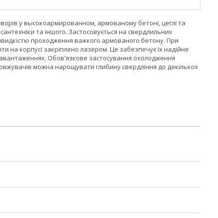
творів у высокоармированном, армованому бетоні, цеглі та
, сантехніки та іншого. Застосовується на свердлильних
ою швидкістю проходження важкого армованого бетону. При
и на корпусі закріплено лазером. Це забезпечує їх надійне
х навантаженнях. Обов'язкове застосування охолодження
довжувачів можна нарощувати глибину свердління до декількох