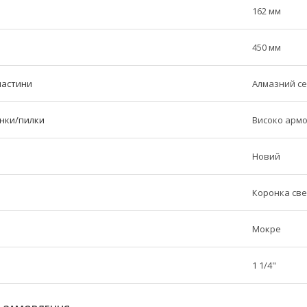
162 мм
450 мм
частини
Алмазний с
нки/пилки
Високо арм
Новий
Коронка св
Мокре
1 1/4"