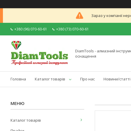
Зараз у компанії нер
+380 (96) 070-60-61
+380 (73) 070-60-61
DiamTools - алмазний інструме
оснащення
Головна
Каталог товарів
Про нас
Новини/статті
Каталог товарів
Прайси