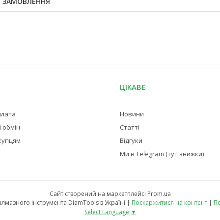
Я ЗАМОВЛЕННЯ
ЦІКАВЕ
плата
Новини
 обмін
Статті
купцям
Відгуки
Ми в Telegram (тут знижки)
Сайт створений на маркетплейсі
Prom.ua
Магазин професійного алмазного інструмента DiamTools в Україні |
Поскаржитися на контент
|
По
Select Language
▼