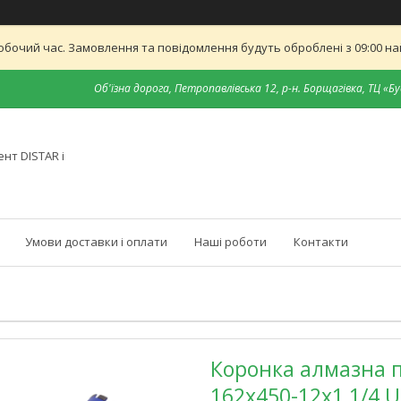
обочий час. Замовлення та повідомлення будуть оброблені з 09:00 най
Об'їзна дорога, Петропавлівська 12, р-н. Борщагівка, ТЦ «Бу
нт DISTAR і
Умови доставки і оплати
Наші роботи
Контакти
Коронка алмазна п
162x450-12x1 1/4 U