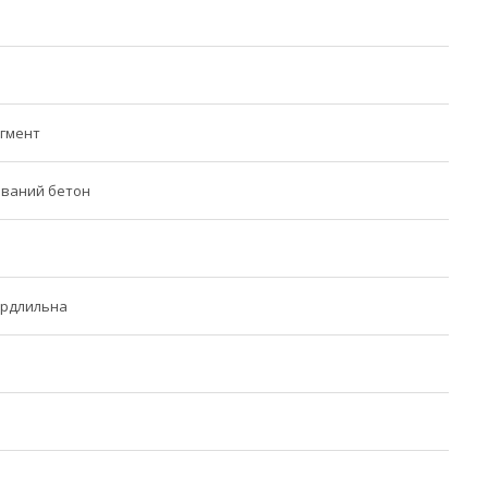
егмент
ований бетон
ердлильна