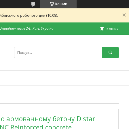
Кошик
ближчого робочого дня (10.08).
дмайдан» місце 2А., Київ, Україна
Кошик
о армованному бетону Distar
NC Reinforced concrete