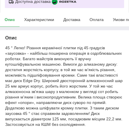
Доступна доставка
Опис
Характеристики
Доставка
Оплата
Умови п
Опис
45 ° Легко! Різання керамічної плитки під 45 градусів
«заусовка» - найбільш поширена операція в оздоблювальних
роботах. Багато майстрів виконують її вручну
кутошліфувальною машиною. Вимоги до алмазному диску:
достатня жорсткість корпусу, в той же час м'якість різання,
можливість підшліфовування кромки. Саме такі властивості
має диск Edge Dry. Широкий двосторонній алмазоносний шар
25 мм армує корпус, робить його жорстким. У той же час
алмазоносна зв'язка шару з малюнком у вигляді сот робить
різання м'яким і високопродуктивним. Велика площа створює
ефект «опори», направляючи диск суворо по прямій.
Додатково можна шліфувати кромку плитки. З таким диском
заусовка 45 ° стає справжнім задоволенням! Диск
випускається діаметром 125 мм, посадковим місцем 22,2 мм.
Застосовується на КШМ без охолодження.