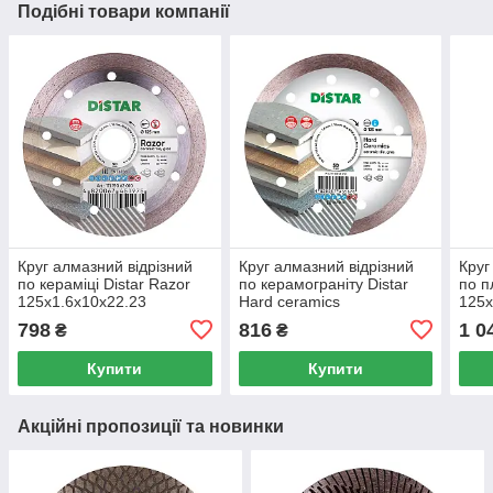
Подібні товари компанії
Круг алмазний відрізний
Круг алмазний відрізний
Круг
по кераміці Distar Razor
по керамограніту Distar
по п
125x1.6x10x22.23
Hard ceramics
125x
125x1.4x10x22.23
798
816
1 0
₴
₴
Купити
Купити
Акційні пропозиції та новинки