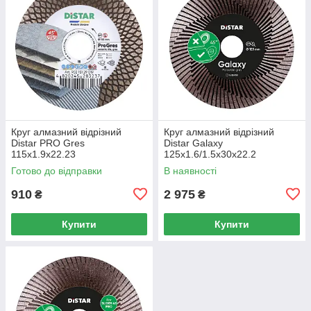
Круг алмазний вiдрiзний
Круг алмазний вiдрiзний
Distar PRO Gres
Distar Galaxy
115x1.9x22.23
125x1.6/1.5x30x22.2
Готово до відправки
В наявності
910
2 975
₴
₴
Купити
Купити