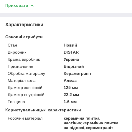
Приховати
Характеристики
Основні атрибути
Стан
Новий
Виробник
DISTAR
Країна виробник
Україна
Призначення
Відрізний
Обробка матеріалу
Керамограніт
Матеріал кола
Алмаз
Діаметр зовнішній
125 мм
Діаметр внутрішній
22.2 мм
Товщина
1.6 мм
Користувальницькі характеристики
Робочий матеріал
керамічна плитка
настінна;керамічна плитка
на підлозі;керамограніт