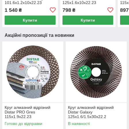
101.6x1.2x10x22.23
125x1.6x10x22.23
115x
1 540
798
897
₴
₴
Купити
Купити
Акційні пропозиції та новинки
Круг алмазний вiдрiзний
Круг алмазний вiдрiзний
Distar PRO Gres
Distar Galaxy
115x1.9x22.23
125x1.6/1.5x30x22.2
Готово до відправки
В наявності