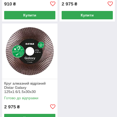
910
2 975
₴
₴
Купити
Купити
Круг алмазний вiдрiзний
Distar Galaxy
125x1.6/1.5x30x30
Готово до відправки
2 975
₴