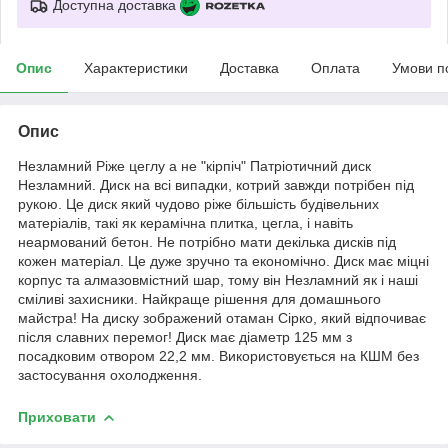
Доступна доставка
Опис
Характеристики
Доставка
Оплата
Умови п
Опис
Незламний Ріже цеглу а не "кірпіч" Патріотичний диск
Незламний. Диск на всі випадки, котрий завжди потрібен під
рукою. Це диск який чудово ріже більшість будівельних
матеріалів, такі як керамічна плитка, цегла, і навіть
неармований бетон. Не потрібно мати декілька дисків під
кожен матеріал. Це дуже зручно та економічно. Диск має міцні
корпус та алмазовмістний шар, тому він Незламний як і наші
сміливі захисники. Найкраще рішення для домашнього
майстра! На диску зображений отаман Сірко, який відпочиває
після славних перемог! Диск має діаметр 125 мм з
посадковим отвором 22,2 мм. Використовується на КШМ без
застосування охолодження.
Приховати