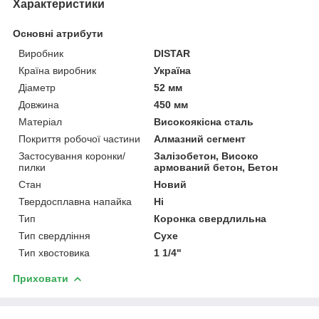
Характеристики
Основні атрибути
Виробник
DISTAR
Країна виробник
Україна
Діаметр
52 мм
Довжина
450 мм
Матеріал
Високоякісна сталь
Покриття робочої частини
Алмазний сегмент
Застосування коронки/
Залізобетон, Високо
пилки
армований бетон, Бетон
Стан
Новий
Твердосплавна напайка
Ні
Тип
Коронка свердлильна
Тип свердління
Сухе
Тип хвостовика
1 1/4"
Приховати