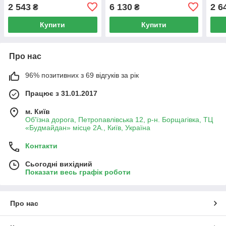
TX
2 543
6 130
2 6
₴
₴
Купити
Купити
Про нас
96% позитивних з 69 відгуків за рік
Працює з 31.01.2017
м. Київ
Об'їзна дорога, Петропавлівська 12, р-н. Борщагівка, ТЦ
«Будмайдан» місце 2А., Київ, Україна
Контакти
Сьогодні вихідний
Показати весь графік роботи
Про нас