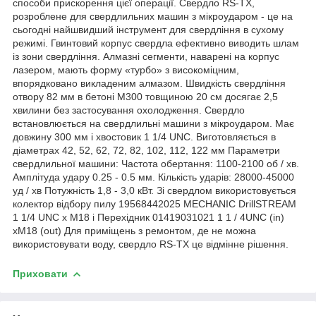
способи прискорення цієї операції. Свердло RS-TX,
розроблене для свердлильних машин з мікроударом - це на
сьогодні найшвидший інструмент для свердління в сухому
режимі. Гвинтовий корпус свердла ефективно виводить шлам
із зони свердління. Алмазні сегменти, наварені на корпус
лазером, мають форму «турбо» з високоміцним,
впорядковано викладеним алмазом. Швидкість свердління
отвору 82 мм в бетоні М300 товщиною 20 см досягає 2,5
хвилини без застосування охолодження. Свердло
встановлюється на свердлильні машини з мікроударом. Має
довжину 300 мм і хвостовик 1 1/4 UNC. Виготовляється в
діаметрах 42, 52, 62, 72, 82, 102, 112, 122 мм Параметри
свердлильної машини: Частота обертання: 1100-2100 об / хв.
Амплітуда удару 0.25 - 0.5 мм. Кількість ударів: 28000-45000
уд / хв Потужність 1,8 - 3,0 кВт. Зі свердлом використовується
колектор відбору пилу 19568442025 MECHANIC DrillSTREAM
1 1/4 UNC x М18 і Перехідник 01419031021 1 1 / 4UNC (in)
xM18 (out) Для приміщень з ремонтом, де не можна
використовувати воду, свердло RS-TX це відмінне рішення.
Приховати