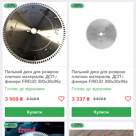
–53%
–50%
Пильний диск для розкрою
Пильний диск для розкрою
плитних матеріалів, ДСП і
плитних матеріалів, ДСП і
фанери FREUD 300х30х96z
фанери FREUD 300х30х96z
K3.2/2.2 (LU3D-0600)
K3.2/2.2 (LG3D-0600)
Готово до відправки
Готово до відправки
3 909
3 337
₴
₴
8 318 ₴
6 674 ₴
Купити
Купити
–45%
–33%