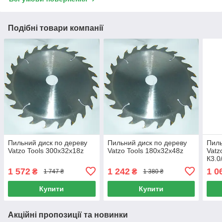
Подібні товари компанії
Пильний диск по дереву
Пильний диск по дереву
Пиль
Vatzo Tools 300х32х18z
Vatzo Tools 180х32х48z
Vatz
К3.0
1 572
1 242
1 0
₴
₴
1 747 ₴
1 380 ₴
Купити
Купити
Акційні пропозиції та новинки