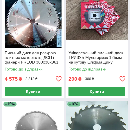
Пильний диск для розкрою
Універсальний пильний диск
плитних матеріалів, ДСП і
ТРИЗУБ Мультирізак 125мм
фанери FREUD 300х30х96z
на кутову шліфмащину
K3.2/2.2 (LU3D-1500)
(КШМ) (TRZ-125)
Готово до відправки
Готово до відправки
4 575
200
₴
₴
8 318 ₴
300 ₴
Купити
Купити
–15%
–10%