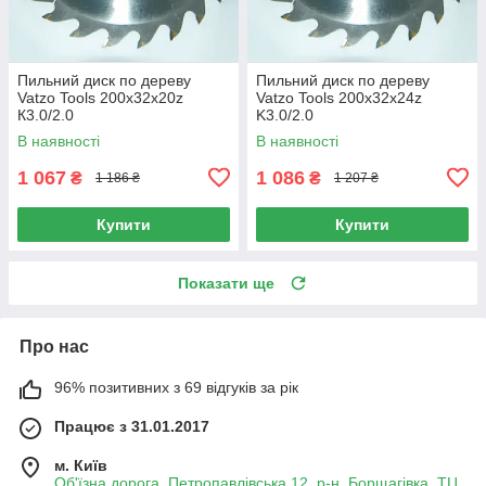
Пильний диск по дереву
Пильний диск по дереву
Vatzo Tools 200x32x20z
Vatzo Tools 200x32x24z
К3.0/2.0
K3.0/2.0
В наявності
В наявності
1 067
1 086
₴
₴
1 186 ₴
1 207 ₴
Купити
Купити
Показати ще
Про нас
96% позитивних з 69 відгуків за рік
Працює з 31.01.2017
м. Київ
Об'їзна дорога, Петропавлівська 12, р-н. Борщагівка, ТЦ