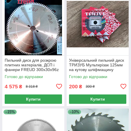
Пильний диск для розкрою
Універсальний пильний диск
плитних матеріалів, ДСП і
ТРИЗУБ Мультирізак 125мм
фанери FREUD 300х30х96z
на кутову шліфмащину
K3.2/2.2 (LU3D-1500)
(КШМ) (TRZ-125)
Готово до відправки
Готово до відправки
4 575
200
₴
₴
8 318 ₴
300 ₴
Купити
Купити
–15%
–10%