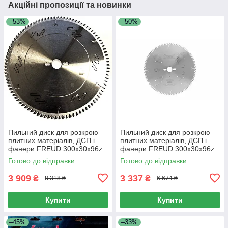
Акційні пропозиції та новинки
–53%
–50%
Пильний диск для розкрою
Пильний диск для розкрою
плитних матеріалів, ДСП і
плитних матеріалів, ДСП і
фанери FREUD 300х30х96z
фанери FREUD 300х30х96z
K3.2/2.2 (LU3D-0600)
K3.2/2.2 (LG3D-0600)
Готово до відправки
Готово до відправки
3 909
3 337
₴
₴
8 318 ₴
6 674 ₴
Купити
Купити
–45%
–33%