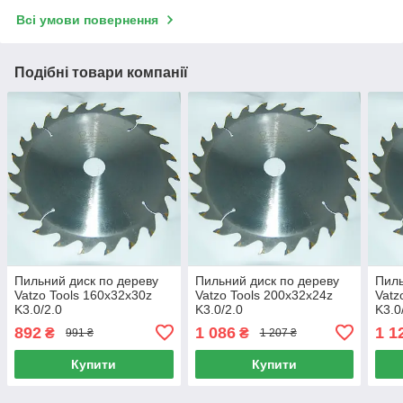
Всі умови повернення
Подібні товари компанії
Пильний диск по дереву
Пильний диск по дереву
Пиль
Vatzo Tools 160x32x30z
Vatzo Tools 200x32x24z
Vatz
K3.0/2.0
K3.0/2.0
K3.0
892
1 086
1 1
₴
₴
991 ₴
1 207 ₴
Купити
Купити