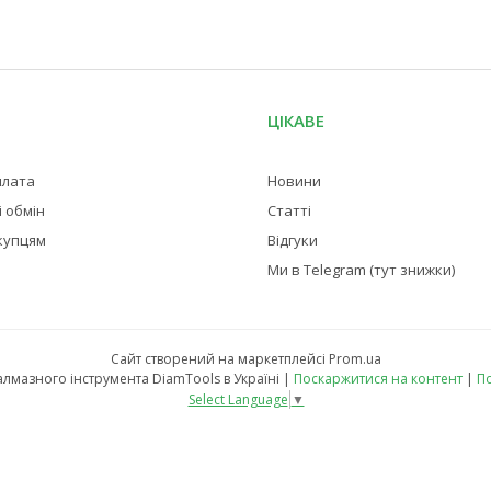
ЦІКАВЕ
плата
Новини
 обмін
Статті
купцям
Відгуки
Ми в Telegram (тут знижки)
Сайт створений на маркетплейсі
Prom.ua
Магазин професійного алмазного інструмента DiamTools в Україні |
Поскаржитися на контент
|
По
Select Language
▼