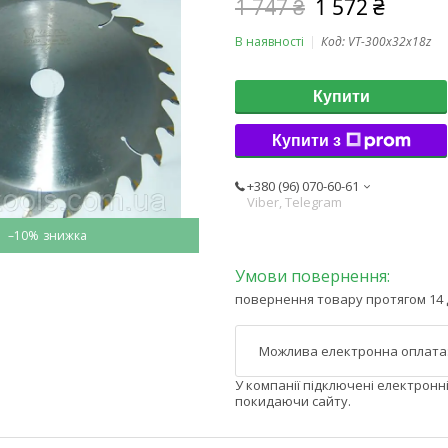
1 747 ₴
1 572 ₴
В наявності
Код:
VT-300x32x18z
Купити
Купити з
+380 (96) 070-60-61
Viber, Telegram
–10%
повернення товару протягом 14 
У компанії підключені електронн
покидаючи сайту.