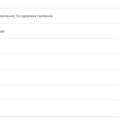
пиляння, Поздовжнє пиляння
лав