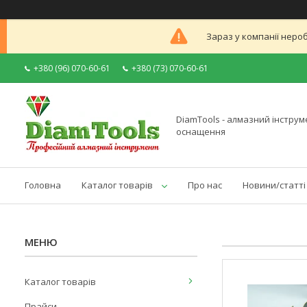
Зараз у компанії неро
+380 (96) 070-60-61
+380 (73) 070-60-61
DiamTools - алмазний інструме
оснащення
Головна
Каталог товарів
Про нас
Новини/статті
Каталог товарів
Прайси