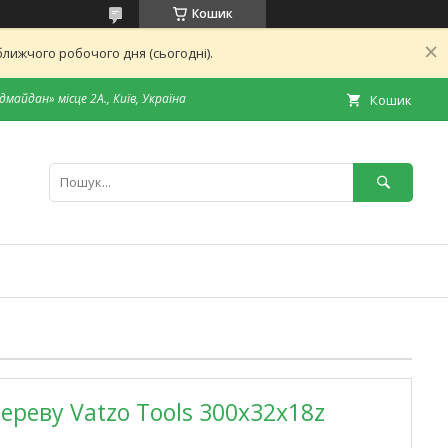
Кошик
лижчого робочого дня (сьогодні).
дмайдан» місце 2А., Київ, Україна
Кошик
ереву Vatzo Tools 300х32х18z