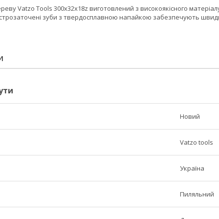
реву Vatzo Tools 300х32х18z виготовлений з високоякісного матеріа
острозаточені зуби з твердосплавною напайкою забезпечують швидки
И
ути
Новий
Vatzo tools
Україна
Пиляльний