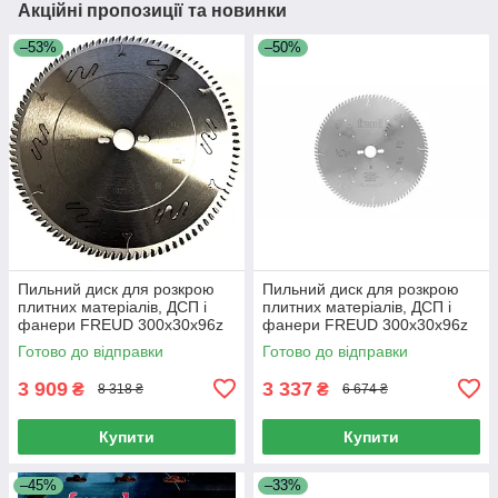
Акційні пропозиції та новинки
–53%
–50%
Пильний диск для розкрою
Пильний диск для розкрою
плитних матеріалів, ДСП і
плитних матеріалів, ДСП і
фанери FREUD 300х30х96z
фанери FREUD 300х30х96z
K3.2/2.2 (LU3D-0600)
K3.2/2.2 (LG3D-0600)
Готово до відправки
Готово до відправки
3 909
3 337
₴
₴
8 318 ₴
6 674 ₴
Купити
Купити
–45%
–33%