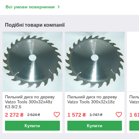
Всі умови повернення
Подібні товари компанії
Пильний диск по дереву
Пильний диск по дереву
Пиль
Vatzo Tools 300x32x48z
Vatzo Tools 300х32х18z
Vatz
K3.8/2.6
2 272
1 572
1 6
₴
₴
2 524 ₴
1 747 ₴
Купити
Купити