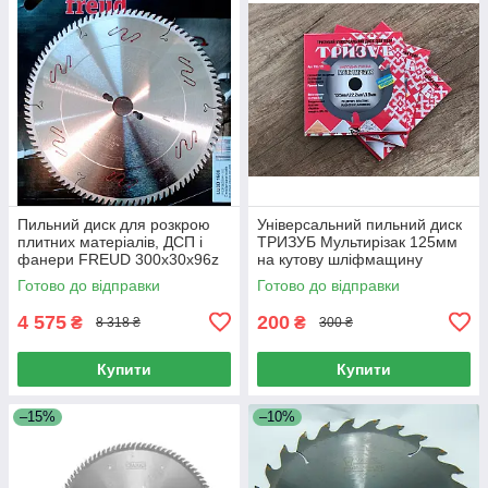
Пильний диск для розкрою
Універсальний пильний диск
плитних матеріалів, ДСП і
ТРИЗУБ Мультирізак 125мм
фанери FREUD 300х30х96z
на кутову шліфмащину
K3.2/2.2 (LU3D-1500)
(КШМ) (TRZ-125)
Готово до відправки
Готово до відправки
4 575
200
₴
₴
8 318 ₴
300 ₴
Купити
Купити
–15%
–10%