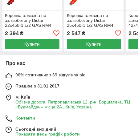
Коронка алмазна по
Коронка алмазна по
Коро
залізобетону Distar
залізобетону Distar
залі
22x450-1 1/2 GAS RM4
25x450-1 1/2 GAS RM4
42x4
2 394
2 547
2 5
₴
₴
Купити
Купити
Про нас
96% позитивних з 69 відгуків за рік
Працює з 31.01.2017
м. Київ
Об'їзна дорога, Петропавлівська 12, р-н. Борщагівка, ТЦ
«Будмайдан» місце 2А., Київ, Україна
Контакти
Сьогодні вихідний
Показати весь графік роботи