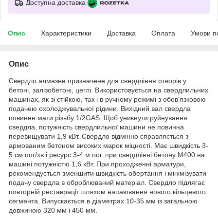
Доступна доставка
Опис
Характеристики
Доставка
Оплата
Умови п
Опис
Свердло алмазне призначене для свердління отворів у
бетоні, залізобетоні, цеглі. Використовується на свердлильних
машинах, як зі стійкою, так і в ручному режимі з обов'язковою
подачею охолоджувальної рідини. Вихідний вал свердла
повинен мати різьбу 1/2GAS. Щоб уникнути руйнування
свердла, потужність свердлильної машини не повинна
перевищувати 1,9 кВт. Свердло відмінно справляється з
армованим бетоном високих марок міцності. Має швидкість 3-
5 см пог/хв і ресурс 3-4 м пог. при свердлінні бетону М400 на
машині потужністю 1,6 кВт. При проходженні арматури,
рекомендується зменшити швидкість обертання і мінімізувати
подачу свердла в оброблюваний матеріал. Свердло підлягає
повторній реставрації шляхом напаювання нового кільцевого
сегмента. Випускається в діаметрах 10-35 мм із загальною
довжиною 320 мм і 450 мм.