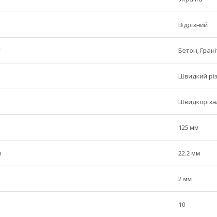
Відрізний
у
Бетон, Грані
Швидкий різ
Швидкоріза
125 мм
й
22.2 мм
2 мм
10