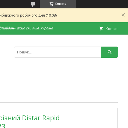
Кошик
ближчого робочого дня (10.08).
дмайдан» місце 2А., Київ, Україна
Кошик
iзний Distar Rapid
23