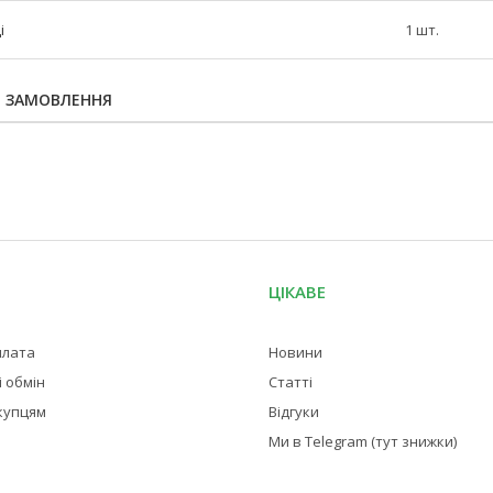
і
1 шт.
Я ЗАМОВЛЕННЯ
ЦІКАВЕ
плата
Новини
 обмін
Статті
купцям
Відгуки
Ми в Telegram (тут знижки)