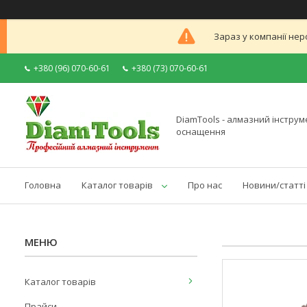
Зараз у компанії нер
+380 (96) 070-60-61
+380 (73) 070-60-61
DiamTools - алмазний інструме
оснащення
Головна
Каталог товарів
Про нас
Новини/статті
Каталог товарів
Прайси