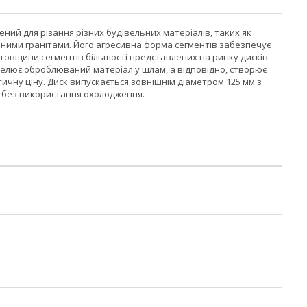
ний для різання різних будівельних матеріалів, таких як
зними гранітами. Його агресивна форма сегментів забезпечує
товщини сегментів більшості представлених на ринку дисків.
елює оброблюваний матеріал у шлам, а відповідно, створює
тичну ціну. Диск випускається зовнішнім діаметром 125 мм з
) без використання охолодження.