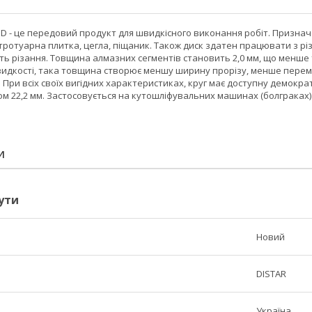
D - це передовий продукт для швидкісного виконання робіт. Призначе
ротуарна плитка, цегла, піщаник. Також диск здатен працювати з рі
ь різання. Товщина алмазних сегментів становить 2,0 мм, що менше 
видкості, така товщина створює меншу ширину прорізу, менше перем
 При всіх своїх вигідних характеристиках, круг має доступну демокра
м 22,2 мм. Застосовується на кутошліфувальних машинах (болграках
И
ути
Новий
DISTAR
Україна