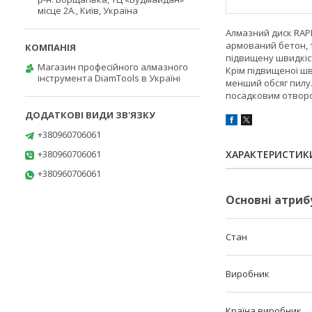
місце 2А., Київ, Україна
Алмазний диск RAPI
армований бетон, т
підвищену швидкіст
Магазин професійного алмазного
Крім підвищеної ш
інструмента DiamTools в Україні
менший обсяг пилу.
посадковим отворо
+380960706061
+380960706061
ХАРАКТЕРИСТИК
+380960706061
Основні атриб
Стан
Виробник
Країна виробник