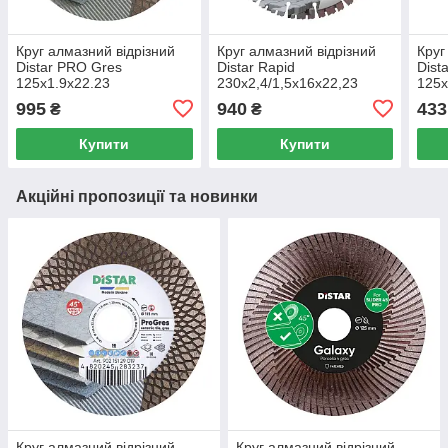
Круг алмазний вiдрiзний
Круг алмазний вiдрiзний
Круг
Distar PRO Gres
Distar Rapid
Dist
125x1.9x22.23
230x2,4/1,5x16x22,23
125x
995
940
433
₴
₴
Купити
Купити
Акційні пропозиції та новинки
Круг алмазний вiдрiзний
Круг алмазний вiдрiзний