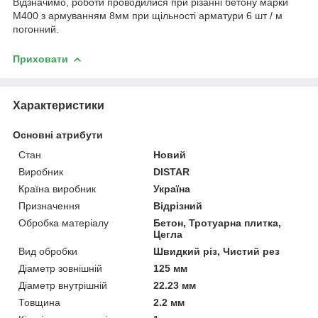
Відзначимо, роботи проводилися при різанні бетону марки
М400 з армуванням 8мм при щільності арматури 6 шт / м
погонний.
Приховати
Характеристики
Основні атрибути
Стан
Новий
Виробник
DISTAR
Країна виробник
Україна
Призначення
Відрізний
Обробка матеріалу
Бетон, Тротуарна плитка,
Цегла
Вид обробки
Швидкий різ, Чистий рез
Діаметр зовнішній
125 мм
Діаметр внутрішній
22.23 мм
Товщина
2.2 мм