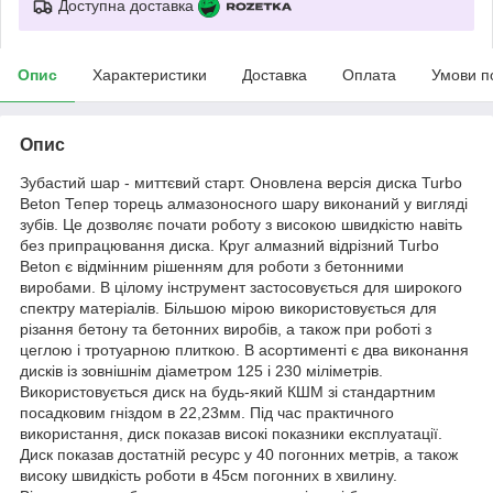
Доступна доставка
Опис
Характеристики
Доставка
Оплата
Умови п
Опис
Зубастий шар - миттєвий старт. Оновлена версія диска Turbo
Beton Тепер торець алмазоносного шару виконаний у вигляді
зубів. Це дозволяє почати роботу з високою швидкістю навіть
без припрацювання диска. Круг алмазний відрізний Turbo
Beton є відмінним рішенням для роботи з бетонними
виробами. В цілому інструмент застосовується для широкого
спектру матеріалів. Більшою мірою використовується для
різання бетону та бетонних виробів, а також при роботі з
цеглою і тротуарною плиткою. В асортименті є два виконання
дисків із зовнішнім діаметром 125 і 230 міліметрів.
Використовується диск на будь-який КШМ зі стандартним
посадковим гніздом в 22,23мм. Під час практичного
використання, диск показав високі показники експлуатації.
Диск показав достатній ресурс у 40 погонних метрів, а також
високу швидкість роботи в 45см погонних в хвилину.