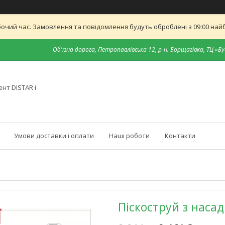
бочий час. Замовлення та повідомлення будуть оброблені з 09:00 найб
Об'їзна дорога, Петропавлівська 12, р-н. Борщагівка, ТЦ «Бу
нт DISTAR і
Умови доставки і оплати
Наші роботи
Контакти
Піскоструй з наса