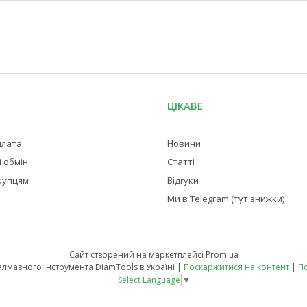
ЦІКАВЕ
плата
Новини
 обмін
Статті
купцям
Відгуки
Ми в Telegram (тут знижки)
Сайт створений на маркетплейсі
Prom.ua
Магазин професійного алмазного інструмента DiamTools в Україні |
Поскаржитися на контент
|
По
Select Language
▼