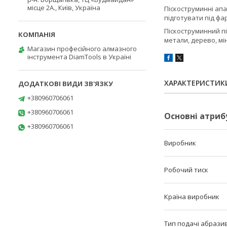
місце 2А., Київ, Україна
Піскоструминні апа
підготувати під фа
Піскоструминний пі
метали, дерево, мін
Магазин професійного алмазного
інструмента DiamTools в Україні
ХАРАКТЕРИСТИК
+380960706061
+380960706061
Основні атриб
+380960706061
Виробник
Робочий тиск
Країна виробник
Тип подачі абрази