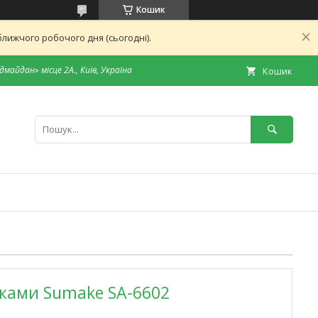
Кошик
лижчого робочого дня (сьогодні).
дмайдан» місце 2А., Київ, Україна
Кошик
дками Sumake SA-6602