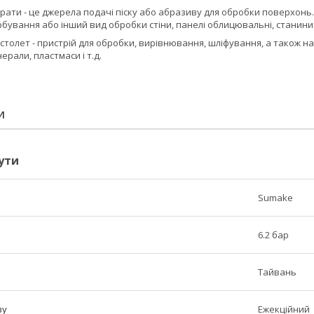
рати - це джерела подачі піску або абразиву для обробки поверхонь.
рбування або інший вид обробки стіни, панелі облицювальні, станин
столет - пристрій для обробки, вирівнювання, шліфування, а також н
ерали, пластмаси і т.д.
И
ути
Sumake
6.2 бар
Тайвань
ву
Ежекційний