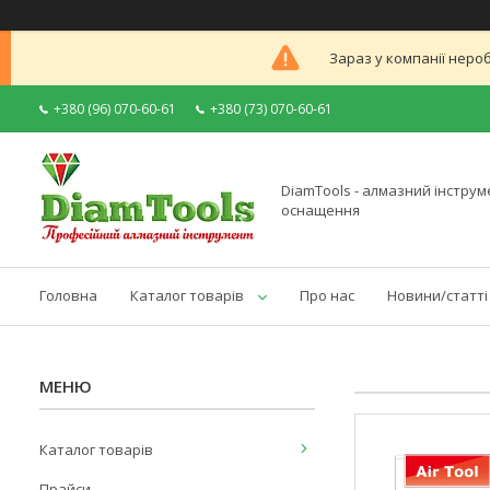
Зараз у компанії неро
+380 (96) 070-60-61
+380 (73) 070-60-61
DiamTools - алмазний інструме
оснащення
Головна
Каталог товарів
Про нас
Новини/статті
Каталог товарів
Прайси