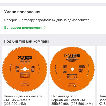
Умови повернення
Повернення товару впродовж 14 днів за домовленістю
Всі умови повернення
Подібні товари компанії
Пильний диск по металу
Пильний диск по
Пиль
СМТ 355х30х90z
нержавіючій сталі СМТ
Bosc
(226.090.14M)
355х30х90z (226.590.14M)
K2.6