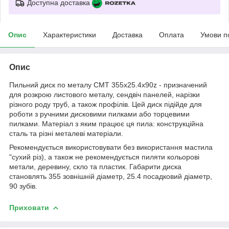
Доступна доставка
Опис
Характеристики
Доставка
Оплата
Умови п
Опис
Пильний диск по металу СМТ 355х25.4х90z - призначений
для розкрою листового металу, сендвіч панелей, нарізки
різного роду труб, а також профілів. Цей диск підійде для
роботи з ручними дисковими пилками або торцевими
пилками. Матеріал з яким працює ця пила: конструкційна
сталь та різні металеві матеріали.
Рекомендується використовувати без використання мастила
"сухий різ), а також не рекомендується пиляти кольорові
метали, деревину, скло та пластик. Габарити диска
становлять 355 зовнішній діаметр, 25.4 посадковий діаметр,
90 зубів.
Приховати