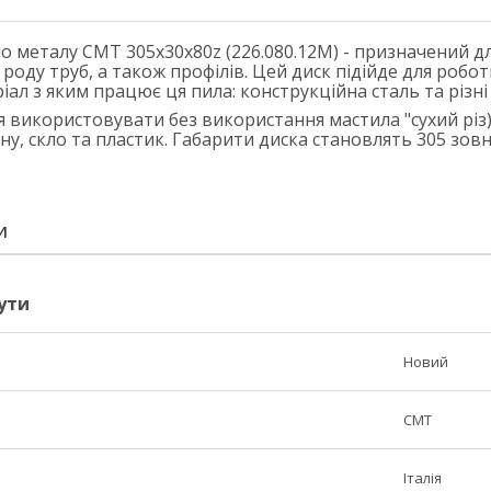
о металу СМТ 305х30х80z (226.080.12M) - призначений д
о роду труб, а також профілів. Цей диск підійде для ро
ал з яким працює ця пила: конструкційна сталь та різні
 використовувати без використання мастила "сухий різ)
у, скло та пластик. Габарити диска становлять 305 зовні
И
ути
Новий
СМТ
Італія