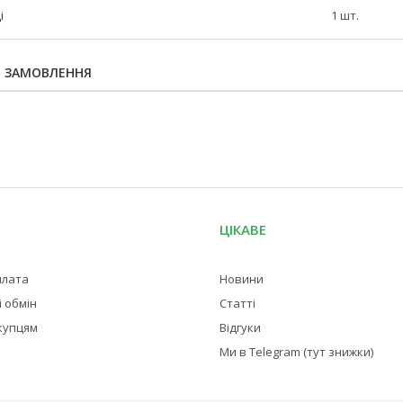
і
1 шт.
Я ЗАМОВЛЕННЯ
ЦІКАВЕ
плата
Новини
 обмін
Статті
купцям
Відгуки
Ми в Telegram (тут знижки)