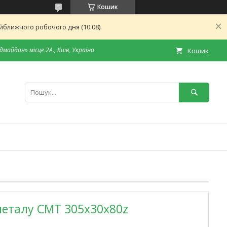
Кошик
ближчого робочого дня (10.08).
дмайдан» місце 2А., Київ, Україна
Кошик
металу СМТ 305х30х80z