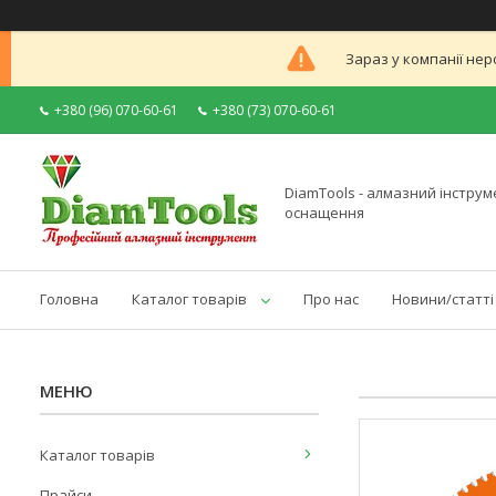
Зараз у компанії нер
+380 (96) 070-60-61
+380 (73) 070-60-61
DiamTools - алмазний інструме
оснащення
Головна
Каталог товарів
Про нас
Новини/статті
Каталог товарів
Прайси