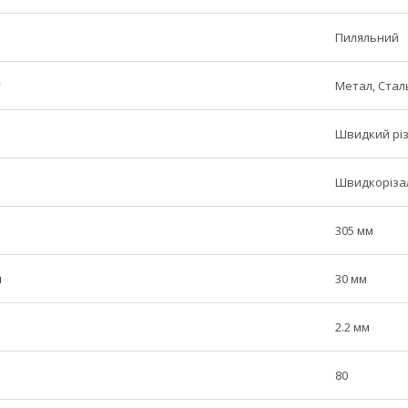
Пиляльний
у
Метал, Стал
Швидкий різ
Швидкоріза
305 мм
й
30 мм
2.2 мм
80