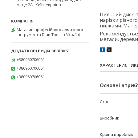
місце 2А., Київ, Україна
Пильний диск п
нарізки різног
пилками. Матері
Магазин професійного алмазного
Рекомендується
інструмента DiamTools в Україні
метали, деревин
+380960706061
ХАРАКТЕРИСТИК
+380960706061
+380960706061
Основні атриб
Стан
Виробник
Країна виробник