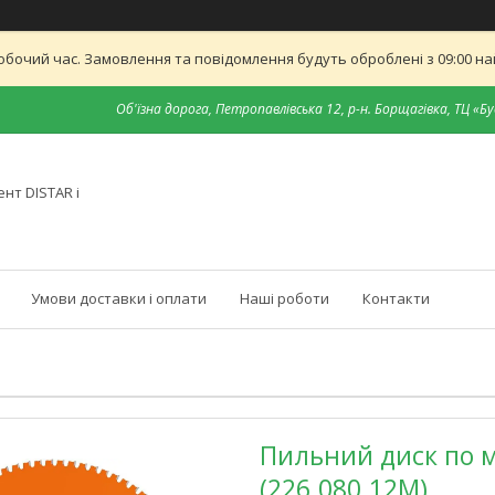
обочий час. Замовлення та повідомлення будуть оброблені з 09:00 най
Об'їзна дорога, Петропавлівська 12, р-н. Борщагівка, ТЦ «Бу
нт DISTAR і
Умови доставки і оплати
Наші роботи
Контакти
Пильний диск по 
(226.080.12M)