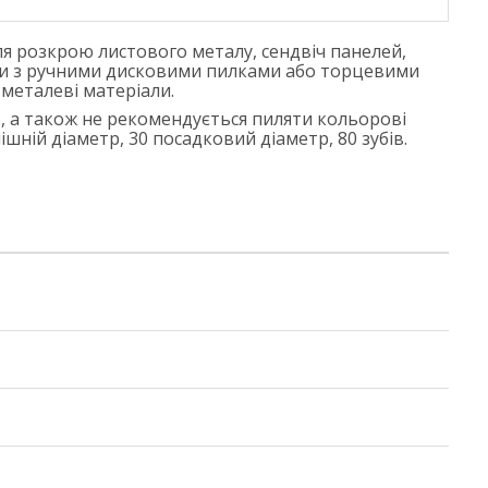
ля розкрою листового металу, сендвіч панелей,
боти з ручними дисковими пилками або торцевими
 металеві матеріали.
, а також не рекомендується пиляти кольорові
шній діаметр, 30 посадковий діаметр, 80 зубів.