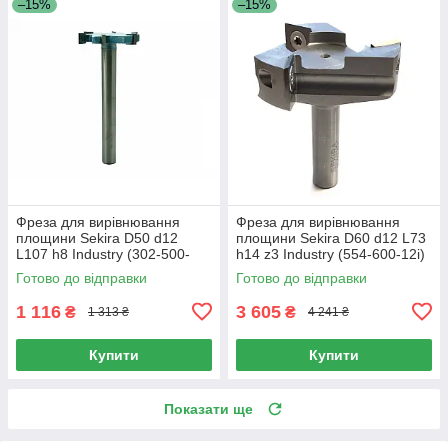
–15%
–15%
Фреза для вирівнювання
Фреза для вирівнювання
площини Sekira D50 d12
площини Sekira D60 d12 L73
L107 h8 Industry (302-500-
h14 z3 Industry (554-600-12i)
12i)
Готово до відправки
Готово до відправки
1 116
3 605
₴
₴
1 313 ₴
4 241 ₴
Купити
Купити
Показати ще