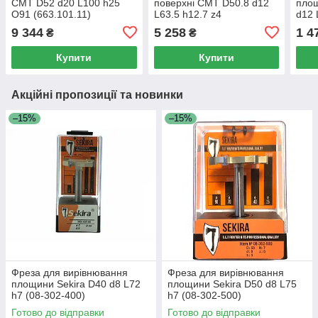
CMT D52 d20 L100 h25
поверхні CMT D50.8 d12
пло
O91 (663.101.11)
L63.5 h12.7 z4
d12 
(178.703.11)
9 344
5 258
1 4
₴
₴
Купити
Купити
Акційні пропозиції та новинки
–15%
–15%
Фреза для вирівнювання
Фреза для вирівнювання
площини Sekira D40 d8 L72
площини Sekira D50 d8 L75
h7 (08-302-400)
h7 (08-302-500)
Готово до відправки
Готово до відправки