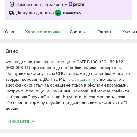
Замовлення під захистом
Доступна доставка
Опис
Характеристики
Доставка
Оплата
Умови 
Опис
Фреза для вирівнювання площини CMT D100 d20 L90 h12
(663.006.11) призначена для обробки великих поверхонь.
Фрезу використовують із CNC станками для обробки м'якої та
твердої деревини, ДСП та МДФ.
Оснащення
виготовлене з
високоякісної сталі та оснащене трьома ріжучими кромками.
Інструмент оснащений змінними ножами, які можна замінити
за будь-якої зручної нагоди. Крім того фреза має до 4 разів
збільшення терміну служби, що дозволяє використовувати її
довше.
Приховати