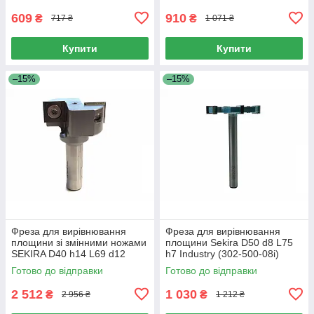
609
910
₴
₴
717 ₴
1 071 ₴
Купити
Купити
–15%
–15%
Фреза для вирівнювання
Фреза для вирівнювання
площини зі змінними ножами
площини Sekira D50 d8 L75
SEKIRA D40 h14 L69 d12
h7 Industry (302-500-08i)
Industry (554-400-12i)
Готово до відправки
Готово до відправки
2 512
1 030
₴
₴
2 956 ₴
1 212 ₴