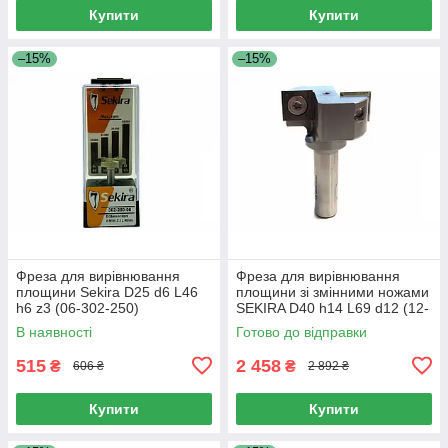
Купити
Купити
–15%
–15%
Фреза для вирівнювання
Фреза для вирівнювання
площини Sekira D25 d6 L46
площини зі змінними ножами
h6 z3 (06-302-250)
SEKIRA D40 h14 L69 d12 (12-
554-400)
В наявності
Готово до відправки
515
2 458
₴
₴
606 ₴
2 892 ₴
Купити
Купити