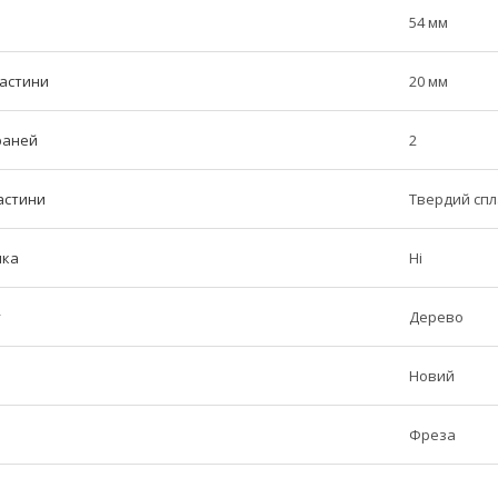
54 мм
частини
20 мм
граней
2
астини
Твердий сп
ика
Ні
у
Дерево
Новий
Фреза