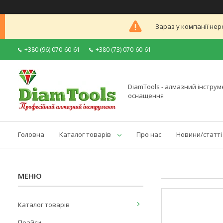
Зараз у компанії нер
+380 (96) 070-60-61
+380 (73) 070-60-61
DiamTools - алмазний інструме
оснащення
Головна
Каталог товарів
Про нас
Новини/статті
Каталог товарів
Прайси