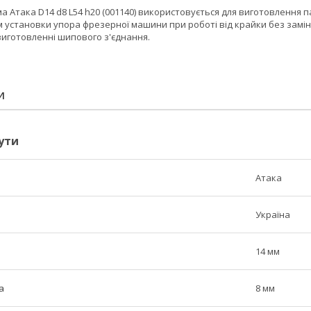
 Атака D14 d8 L54 h20 (001140) використовується для виготовлення 
 установки упора фрезерної машини при роботі від крайки без замін
виготовленні шипового з'єднання.
И
ути
Атака
Україна
14 мм
а
8 мм