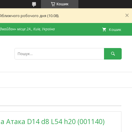
Кошик
ближчого робочого дня (10.08).
дмайдан» місце 2А., Київ, Україна
Кошик
 Атака D14 d8 L54 h20 (001140)