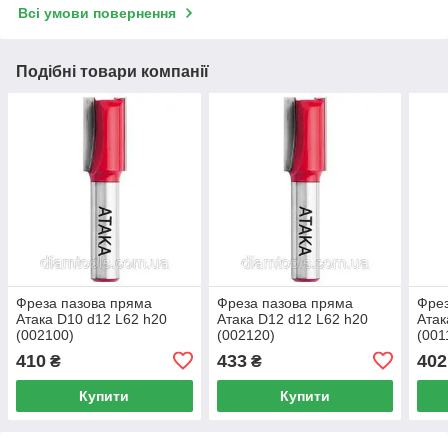
Всі умови повернення
Подібні товари компанії
Фреза пазова пряма
Фреза пазова пряма
Фрез
Атака D10 d12 L62 h20
Атака D12 d12 L62 h20
Атак
(002100)
(002120)
(001
410
433
402
₴
₴
Купити
Купити