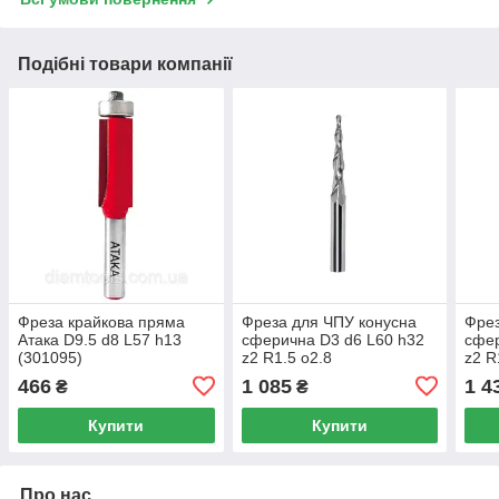
Подібні товари компанії
Фреза крайкова пряма
Фреза для ЧПУ конусна
Фрез
Атака D9.5 d8 L57 h13
сферична D3 d6 L60 h32
сфер
(301095)
z2 R1.5 о2.8
z2 R
466
1 085
1 4
₴
₴
Купити
Купити
Про нас