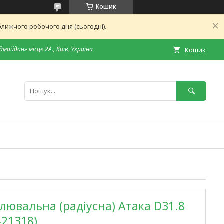
Кошик
лижчого робочого дня (сьогодні).
дмайдан» місце 2А., Київ, Україна
Кошик
лювальна (радіусна) Атака D31.8
421318)