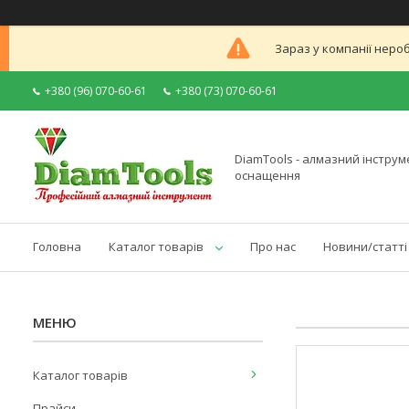
Зараз у компанії неро
+380 (96) 070-60-61
+380 (73) 070-60-61
DiamTools - алмазний інструме
оснащення
Головна
Каталог товарів
Про нас
Новини/статті
Каталог товарів
Прайси