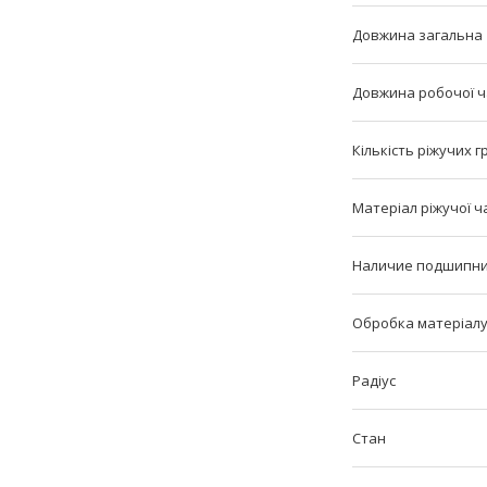
Довжина загальна
Довжина робочої 
Кількість ріжучих 
Матеріал ріжучої ч
Наличие подшипн
Обробка матеріал
Радіус
Стан