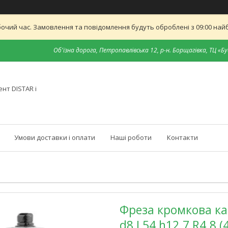
бочий час. Замовлення та повідомлення будуть оброблені з 09:00 найб
Об'їзна дорога, Петропавлівська 12, р-н. Борщагівка, ТЦ «Бу
нт DISTAR і
Умови доставки і оплати
Наші роботи
Контакти
Фреза кромкова ка
d8 L54 h12.7 R4.8 (