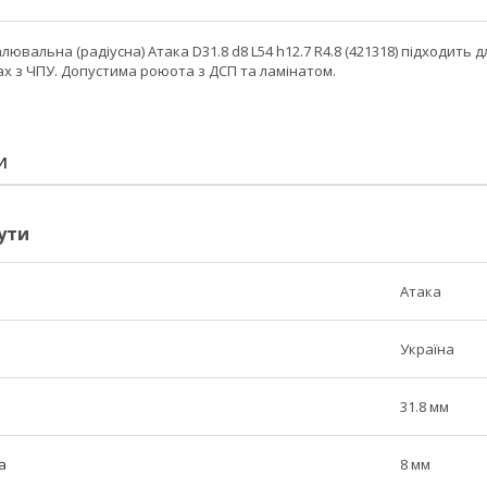
ювальна (радіусна) Атака D31.8 d8 L54 h12.7 R4.8 (421318) підходить 
ах з ЧПУ. Допустима роюота з ДСП та ламінатом.
И
ути
Атака
Україна
31.8 мм
а
8 мм