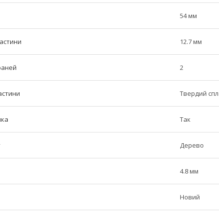
54 мм
частини
12.7 мм
граней
2
астини
Твердий сп
ика
Так
у
Дерево
4.8 мм
Новий