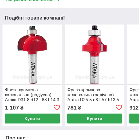
Подібні товари компанії
Фреза кромкова
Фреза кромкова
Фрез
калювальна (радіусна)
калювальна (радіусна)
калю
Атака D31.8 d12 L68 h14.3
Атака D25.5 d8 L57 h13.5
Атак
R9.5 (562318)
R6.35 (591255)
R7.9
1 107
781
912
₴
₴
Купити
Купити
Про нас