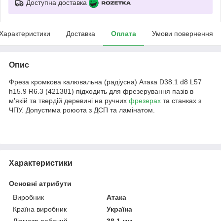
Доступна доставка
Характеристики
Доставка
Оплата
Умови повернення
Опис
Фреза кромкова калювальна (радіусна) Атака D38.1 d8 L57
h15.9 R6.3 (421381) підходить для фрезерування пазів в
м'якій та твердій деревині на ручних
фрезерах
та станках з
ЧПУ. Допустима роюота з ДСП та ламінатом.
Характеристики
Основні атрибути
Виробник
Атака
Країна виробник
Україна
Діаметр робочий
38.1 мм