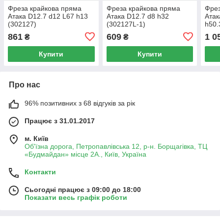
Фреза крайкова пряма
Фреза крайкова пряма
Фрез
Атака D12.7 d12 L67 h13
Атака D12.7 d8 h32
Атак
(302127)
(302127L-1)
h50.
861
609
1 0
₴
₴
Купити
Купити
Про нас
96% позитивних з 68 відгуків за рік
Працює з 31.01.2017
м. Київ
Об'їзна дорога, Петропавлівська 12, р-н. Борщагівка, ТЦ
«Будмайдан» місце 2А., Київ, Україна
Контакти
Сьогодні працює з 09:00 до 18:00
Показати весь графік роботи