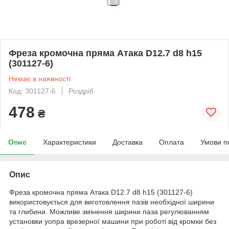
Фреза кромочна пряма Атака D12.7 d8 h15
(301127-6)
Немає в наявності
Код: 301127-6
Роздріб
478
₴
Опис
Характеристики
Доставка
Оплата
Умови п
Опис
Фреза кромочна пряма Атака D12.7 d8 h15 (301127-6)
використовується для виготовлення пазів необхідної ширини
та глибини. Можливе змінення ширини паза регулюванням
установки уопра врезерної машини при роботі від кромки без