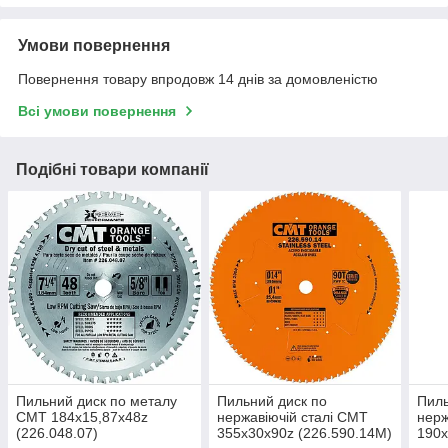
Умови повернення
Повернення товару впродовж 14 днів за домовленістю
Всі умови повернення
Подібні товари компанії
Пильний диск по металу
Пильний диск по
Пиль
СМТ 184х15,87х48z
нержавіючій сталі СМТ
нерж
(226.048.07)
355х30х90z (226.590.14M)
190х