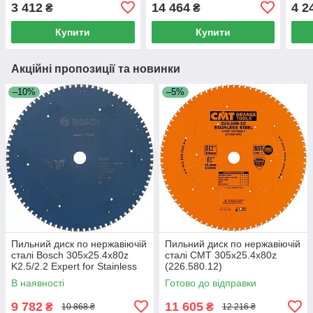
3 412
14 464
4 2
₴
₴
Купити
Купити
Акційні пропозиції та новинки
–10%
–5%
Пильний диск по нержавіючій
Пильний диск по нержавіючій
сталі Bosch 305x25.4x80z
сталі СМТ 305х25.4х80z
K2.5/2.2 Expert for Stainless
(226.580.12)
Steel
В наявності
Готово до відправки
9 782
11 605
₴
₴
10 868 ₴
12 216 ₴