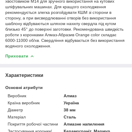
хвостовиком M14 для зручного використання на кутових
шліфувальних машинах. Для кращого охолодження
рекомендується злегка розгойдувати КШМ зі сторони в
сторону, а при висвердлюванні отворів без використання
шаблону відбуваються шляхом нахилу свердла під кутом
близько 45° до поверхні заготовки. Рекомендована швидкість
роботи з коронками Алмаз-Абразив Orange color складає
6000-11000 об/хв. Свердління відбувається без використання
водяного охолодження.
Приховати
Характеристики
Основні атрибути
Виробник
Алмаз
Країна виробник
Україна
Діаметр
38 мм
Матеріал
Сталь
Покриття робочої частини
Алмазне напилення
Застосування коронки/
Керамограніт, Мармур