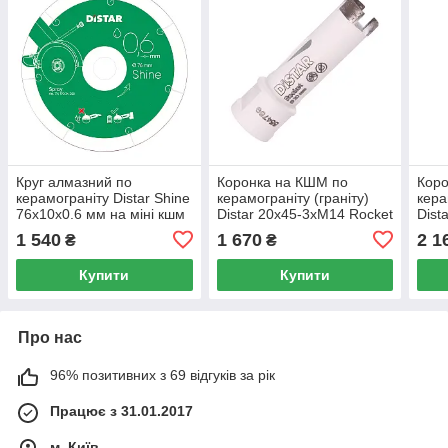
Круг алмазний по
Коронка на КШМ по
Кор
керамограніту Distar Shine
керамограніту (граніту)
кера
76x10x0.6 мм на міні кшм
Distar 20x45-3xM14 Rocket
Dist
1 540
1 670
2 1
₴
₴
Купити
Купити
Про нас
96% позитивних з 69 відгуків за рік
Працює з 31.01.2017
м. Київ