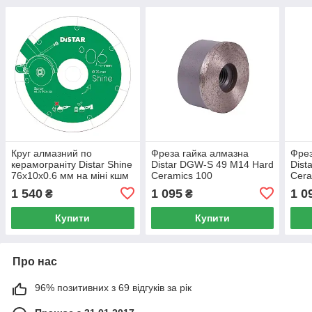
Круг алмазний по
Фреза гайка алмазна
Фрез
керамограніту Distar Shine
Distar DGW-S 49 M14 Hard
Dist
76x10x0.6 мм на міні кшм
Ceramics 100
Cera
1 540
1 095
1 0
₴
₴
Купити
Купити
Про нас
96% позитивних з 69 відгуків за рік