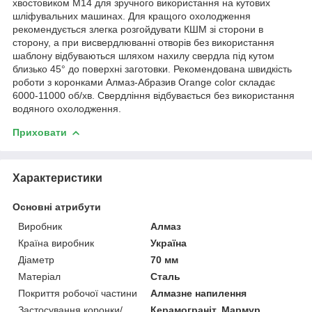
хвостовиком M14 для зручного використання на кутових
шліфувальних машинах. Для кращого охолодження
рекомендується злегка розгойдувати КШМ зі сторони в
сторону, а при висвердлюванні отворів без використання
шаблону відбуваються шляхом нахилу свердла під кутом
близько 45° до поверхні заготовки. Рекомендована швидкість
роботи з коронками Алмаз-Абразив Orange color складає
6000-11000 об/хв. Свердління відбувається без використання
водяного охолодження.
Приховати
Характеристики
Основні атрибути
Виробник
Алмаз
Країна виробник
Україна
Діаметр
70 мм
Матеріал
Сталь
Покриття робочої частини
Алмазне напилення
Застосування коронки/
Керамограніт, Мармур