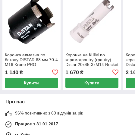
Коронка алмазна по
Коронка на КШМ по
Кор
бетону DISTAR 68 мм 70-4
керамограніту (граніту)
кера
M16 Krone PRO
Distar 20x45-3xM14 Rocket
Dist
(10170085444)
1 140
1 670
2 1
₴
₴
Купити
Купити
Про нас
96% позитивних з 69 відгуків за рік
Працює з 31.01.2017
м. Київ