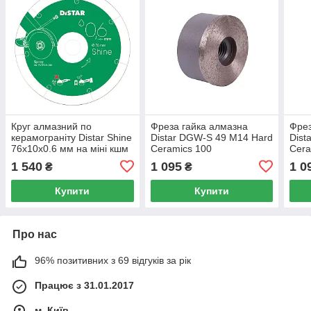
Круг алмазний по
Фреза гайка алмазна
Фрез
керамограніту Distar Shine
Distar DGW-S 49 M14 Hard
Dist
76x10x0.6 мм на міні кшм
Ceramics 100
Cera
1 540
1 095
1 0
₴
₴
Купити
Купити
Про нас
96% позитивних з 69 відгуків за рік
Працює з 31.01.2017
м. Київ