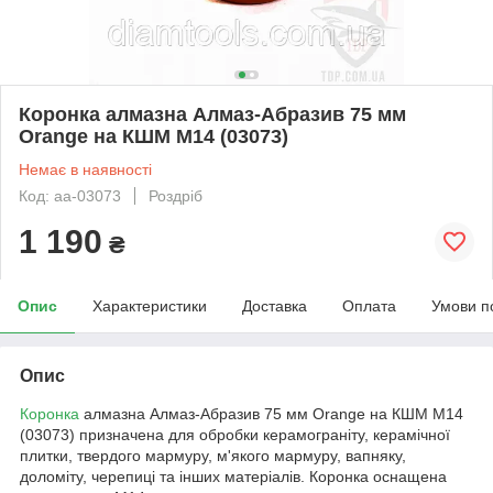
Коронка алмазна Алмаз-Абразив 75 мм
Orange на КШМ M14 (03073)
Немає в наявності
Код: aa-03073
Роздріб
1 190
₴
Опис
Характеристики
Доставка
Оплата
Умови п
Опис
Коронка
алмазна Алмаз-Абразив 75 мм Orange на КШМ M14
(03073) призначена для обробки керамограніту, керамічної
плитки, твердого мармуру, м'якого мармуру, вапняку,
доломіту, черепиці та інших матеріалів. Коронка оснащена