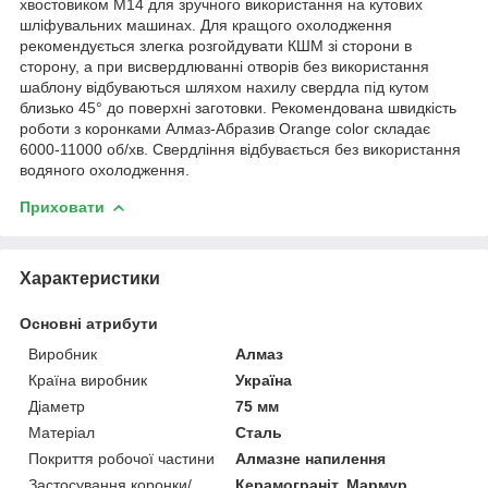
хвостовиком M14 для зручного використання на кутових
шліфувальних машинах. Для кращого охолодження
рекомендується злегка розгойдувати КШМ зі сторони в
сторону, а при висвердлюванні отворів без використання
шаблону відбуваються шляхом нахилу свердла під кутом
близько 45° до поверхні заготовки. Рекомендована швидкість
роботи з коронками Алмаз-Абразив Orange color складає
6000-11000 об/хв. Свердління відбувається без використання
водяного охолодження.
Приховати
Характеристики
Основні атрибути
Виробник
Алмаз
Країна виробник
Україна
Діаметр
75 мм
Матеріал
Сталь
Покриття робочої частини
Алмазне напилення
Застосування коронки/
Керамограніт, Мармур