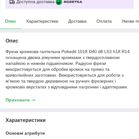
Доступна доставка
Опис
Характеристики
Доставка
Оплата
Умови п
Опис
Фреза кромкова галтельна Pobedit 1018 D40 d8 L53 h18 R14
оснащена двома ріжучими кромками з твердосплавною
напайкою и нижнім підшипником. Радіусні фрези
використовується для обробки кромок на прямо та
криволінійних заготовках. Використовуються для роботи з
м'якою та твердою деревиною на ручних фрезерних і
кромковіх верстатах з відповідними патронми і адаптерами.
Приховати
Характеристики
Основні атрибути