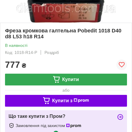
Фреза кромкова галтельна Pobedit 1018 D40
d8 L53 h18 R14
В наявності
Код: 1018-R14-P
Роздріб
777
₴
Купити
або
Купити з
Що таке купити з Пром?
Замовлення під захистом