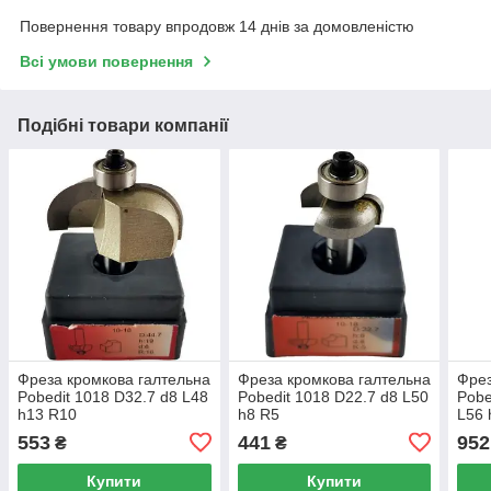
Повернення товару впродовж 14 днів за домовленістю
Всі умови повернення
Подібні товари компанії
Фреза кромкова галтельна
Фреза кромкова галтельна
Фрез
Pobedit 1018 D32.7 d8 L48
Pobedit 1018 D22.7 d8 L50
Pobe
h13 R10
h8 R5
L56 
553
441
952
₴
₴
Купити
Купити